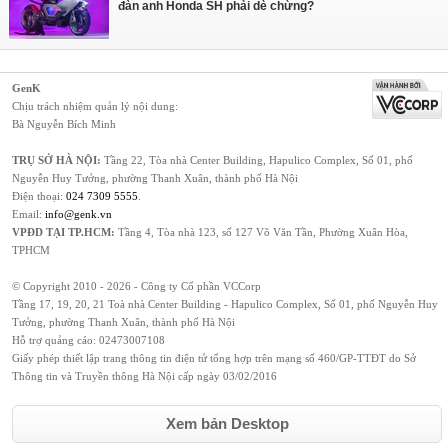
đàn anh Honda SH phải dè chừng?
GenK
Chịu trách nhiệm quản lý nội dung:
Bà Nguyễn Bích Minh
TRỤ SỞ HÀ NỘI:
Tầng 22, Tòa nhà Center Building, Hapulico Complex, Số 01, phố
Nguyễn Huy Tưởng, phường Thanh Xuân, thành phố Hà Nội
Điện thoại:
024 7309 5555
.
Email:
info@genk.vn
VPĐD TẠI TP.HCM:
Tầng 4, Tòa nhà 123, số 127 Võ Văn Tần, Phường Xuân Hòa,
TPHCM
© Copyright 2010 - 2026 - Công ty Cổ phần VCCorp
Tầng 17, 19, 20, 21 Toà nhà Center Building - Hapulico Complex, Số 01, phố Nguyễn Huy
Tưởng, phường Thanh Xuân, thành phố Hà Nội
Hỗ trợ quảng cáo:
02473007108
Giấy phép thiết lập trang thông tin điện tử tổng hợp trên mạng số 460/GP-TTĐT do Sở
Thông tin và Truyền thông Hà Nội cấp ngày 03/02/2016
Xem bản Desktop