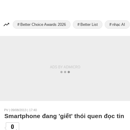
Better Choice Awards 2026
Better List
nhạc AI
PV
|
09/08/2013 | 17:40
Smartphone đang 'giết' thói quen đọc tin
0