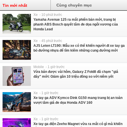
Cùng chuyên mục
Tin mới nhất
Xe - 10 phút trước
Yamaha Avenue 125 ra mắt phiên bản mới, trang bị
phanh ABS Bosch quyết tâm đe dọa ngôi vương của
Honda Lead
Xe - 45 phút trước
AJS Leten LT190: Mẫu xe có thể khiến người đi xe tay ga
bỏ đường nhựa để tìm kiếm những cung đường mới
Mobile - 1 giờ trước
Vừa bán được vài hôm, Galaxy Z Fold8 đã chạm "giá
đáy" mới: Giảm gần 10 triệu đồng so với niêm yết
Xe - 1 giờ trước
Xe tay ga ADV Kymco Dink G150 mang trang bị an toàn
vượt tầm giá đe dọa Honda ADV 160
Xe - 1 giờ trước
Xe tay ga điện Zeeho Magnet vừa ra mắt có gì mà khiến