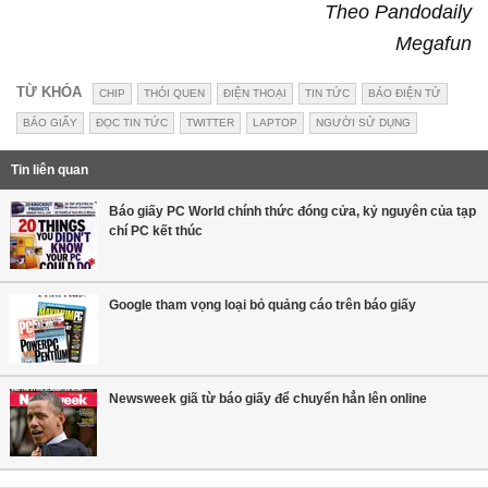
Theo Pandodaily
Megafun
TỪ KHÓA
CHIP
THÓI QUEN
ĐIỆN THOẠI
TIN TỨC
BÁO ĐIỆN TỬ
BÁO GIẤY
ĐỌC TIN TỨC
TWITTER
LAPTOP
NGƯỜI SỬ DỤNG
Tin liên quan
Báo giấy PC World chính thức đóng cửa, kỷ nguyên của tạp
chí PC kết thúc
Google tham vọng loại bỏ quảng cáo trên báo giấy
Newsweek giã từ báo giấy để chuyển hẳn lên online