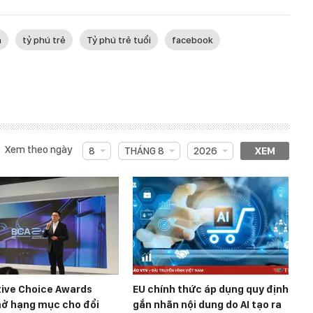
h
tỷ phú trẻ
Tỷ phú trẻ tuổi
facebook
Xem theo ngày
8
THÁNG 8
2026
XEM
tive Choice Awards
EU chính thức áp dụng quy định
ở hạng mục cho đổi
gắn nhãn nội dung do AI tạo ra