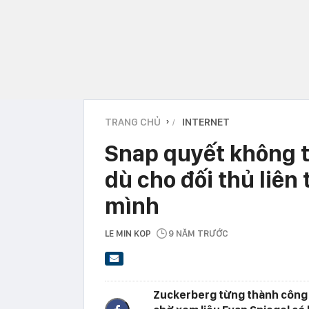
TRANG CHỦ
INTERNET
›
Snap quyết không 
dù cho đối thủ liên
mình
LE MIN KOP
9 NĂM TRƯỚC
Zuckerberg từng thành công b