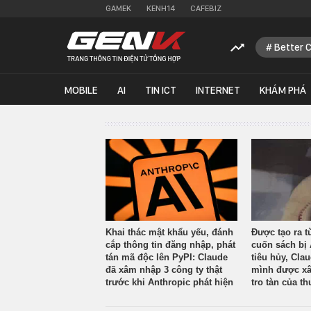
GAMEK
KENH14
CAFEBIZ
Better 
MOBILE
AI
TIN ICT
INTERNET
KHÁM PHÁ
Khai thác mật khẩu yếu, đánh
Được tạo ra t
cắp thông tin đăng nhập, phát
cuốn sách bị 
tán mã độc lên PyPI: Claude
tiêu hủy, Cla
đã xâm nhập 3 công ty thật
mình được xâ
trước khi Anthropic phát hiện
tro tàn của th