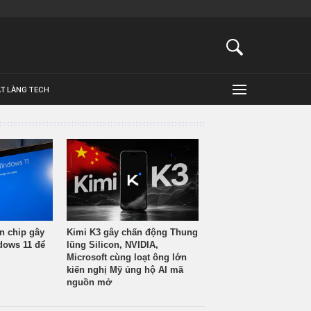
ẬT LÀNG TECH
n chip gây
Kimi K3 gây chấn động Thung
ndows 11 để
lũng Silicon, NVIDIA,
Microsoft cùng loạt ông lớn
kiến nghị Mỹ ủng hộ AI mã
nguồn mở