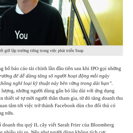
t giữ lập trường riêng trong việc phát triển Snap
 bố báo cáo tài chính lần đầu tiên sau khi IPO gọi những
trưởng để dễ dàng tăng số người hoạt động mỗi ngày
hông nghĩ loại kỹ thuật này bền vững trong dài hạn”.
 lượng, những người dùng gắn bó lâu dài với ứng dụng
n thiết sẽ tự mời người thân tham gia, từ đó tăng doanh thu
uan tâm tới việc trở thành Facebook dùn cho đối thủ có
ng nữa.
 doanh thu quý II, cây viết Sarah Frier của Bloomberg
ng nhiều rủi ro. Nếu như người dùng không tích cực