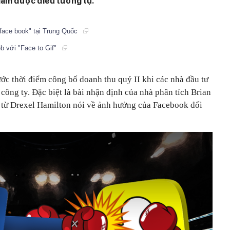
 làm được điều tương tự.
face book" tại Trung Quốc
b với "Face to Gif"
ớc thời điểm công bố doanh thu quý II khi các nhà đầu tư
i công ty. Đặc biệt là bài nhận định của nhà phân tích Brian
 từ Drexel Hamilton nói về ảnh hưởng của Facebook đối