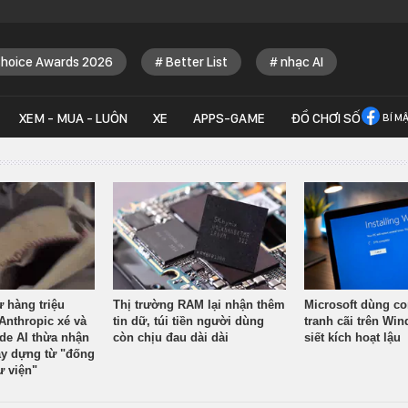
Choice Awards 2026
Better List
nhạc AI
XEM - MUA - LUÔN
XE
APPS-GAME
ĐỒ CHƠI SỐ
BÍ M
ừ hàng triệu
Thị trường RAM lại nhận thêm
Microsoft dùng co
Anthropic xé và
tin dữ, túi tiền người dùng
tranh cãi trên Wi
ude AI thừa nhận
còn chịu đau dài dài
siết kích hoạt lậu
y dựng từ "đống
ư viện"