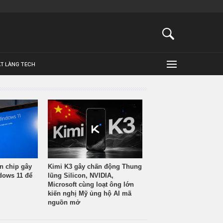
ẬT LÀNG TECH
n chip gây
Kimi K3 gây chấn động Thung
ndows 11 để
lũng Silicon, NVIDIA,
Microsoft cùng loạt ông lớn
kiến nghị Mỹ ủng hộ AI mã
nguồn mở