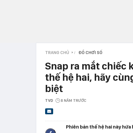
TRANG CHỦ
ĐỒ CHƠI SỐ
›
Snap ra mắt chiếc 
thế hệ hai, hãy cù
biệt
TVD
8 NĂM TRƯỚC
Phiên bản thế hệ hai này hứa