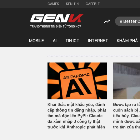
GAMEK
KENH14
CAFEBIZ
Better 
MOBILE
AI
TIN ICT
INTERNET
KHÁM PHÁ
Khai thác mật khẩu yếu, đánh
Được tạo ra t
cắp thông tin đăng nhập, phát
cuốn sách bị 
tán mã độc lên PyPI: Claude
tiêu hủy, Cla
đã xâm nhập 3 công ty thật
mình được xâ
trước khi Anthropic phát hiện
tro tàn của th