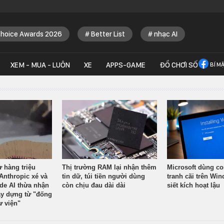
Choice Awards 2026
Better List
nhạc AI
XEM - MUA - LUÔN
XE
APPS-GAME
ĐỒ CHƠI SỐ
BÍ M
ừ hàng triệu
Thị trường RAM lại nhận thêm
Microsoft dùng co
Anthropic xé và
tin dữ, túi tiền người dùng
tranh cãi trên Wi
ude AI thừa nhận
còn chịu đau dài dài
siết kích hoạt lậu
y dựng từ "đống
ư viện"