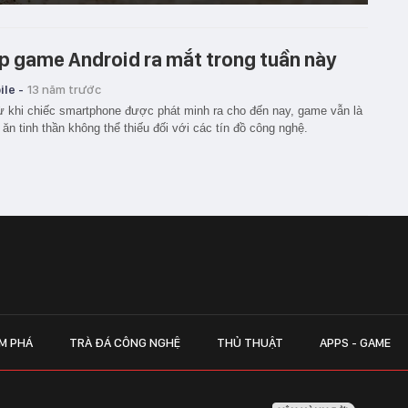
p game Android ra mắt trong tuần này
le -
13 năm trước
ừ khi chiếc smartphone được phát minh ra cho đến nay, game vẫn là
ăn tinh thần không thể thiếu đối với các tín đồ công nghệ.
M PHÁ
TRÀ ĐÁ CÔNG NGHỆ
THỦ THUẬT
APPS - GAME