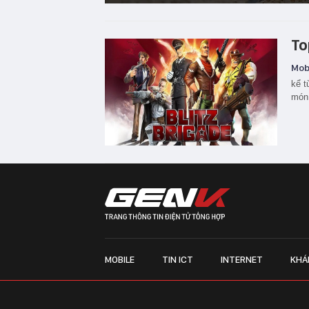
To
Mobi
kể t
món 
MOBILE
TIN ICT
INTERNET
KHÁ