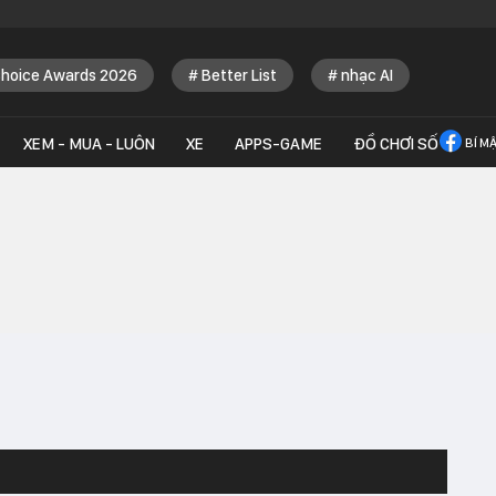
Choice Awards 2026
Better List
nhạc AI
XEM - MUA - LUÔN
XE
APPS-GAME
ĐỒ CHƠI SỐ
BÍ M