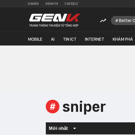
GAMEK
KENH14
CAFEBIZ
Better 
MOBILE
AI
TIN ICT
INTERNET
KHÁM PHÁ
sniper
#
Mới nhất