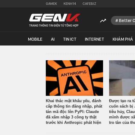
GAMEK
KENH14
CAFEBIZ
Better 
MOBILE
AI
TIN ICT
INTERNET
KHÁM PHÁ
Khai thác mật khẩu yếu, đánh
Được tạo ra t
cắp thông tin đăng nhập, phát
cuốn sách bị 
tán mã độc lên PyPI: Claude
tiêu hủy, Cla
đã xâm nhập 3 công ty thật
mình được xâ
trước khi Anthropic phát hiện
tro tàn của th