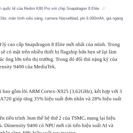
n quốc tế của Redmi K80 Pro với chip Snapdragon 8 Elite
lite, màn hình siêu sáng, camera Hasselblad, pin 6.000mAh, giá ngang
lý cao cấp Snapdragon 8 Elite mới nhất của mình. Trong
 sẽ có mặt trên nhiều thiết bị flagship hứa hẹn sẽ lại làm
c ông lớn trên thị trường. Trong đó đối thủ nặng ký của
mensity 9400 của MediaTek.
õi bao gồm lõi ARM Cortex-X925 (3,62GHz), kết hợp với 3
x A720 giúp tăng 35% hiệu suất đơn nhân và 28% hiệu suất
rên tiến trình 3nm thế hệ thứ 2 của TSMC, mang lại hiệu
%. Dimensity 9400 có NPU mới cải tiến hiệu suất AI và
ân tăng 40% hiệu suất ray tracing.