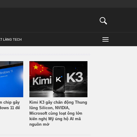
ẬT LÀNG TECH
n chip gây
Kimi K3 gây chấn động Thung
ndows 11 để
lũng Silicon, NVIDIA,
Microsoft cùng loạt ông lớn
kiến nghị Mỹ ủng hộ AI mã
nguồn mở