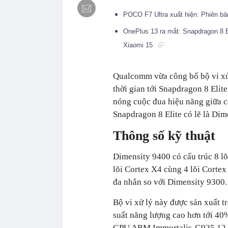
POCO F7 Ultra xuất hiện: Phiên bả
OnePlus 13 ra mắt: Snapdragon 8 E
Xiaomi 15
Qualcomm vừa công bố bộ vi xử 
thời gian tới Snapdragon 8 Elite
nóng cuộc đua hiệu năng giữa cá
Snapdragon 8 Elite có lẽ là Di
Thông số kỹ thuật
Dimensity 9400 có cấu trúc 8 l
lõi Cortex X4 cùng 4 lõi Corte
đa nhân so với Dimensity 9300.
Bộ vi xử lý này được sản xuất t
suất năng lượng cao hơn tới 40
GPU ARM Immortalis-G925 12 nh