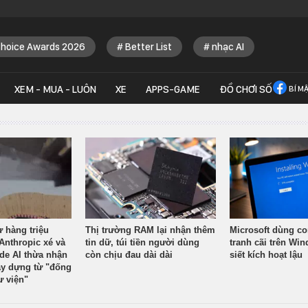
Choice Awards 2026
Better List
nhạc AI
XEM - MUA - LUÔN
XE
APPS-GAME
ĐỒ CHƠI SỐ
BÍ M
ừ hàng triệu
Thị trường RAM lại nhận thêm
Microsoft dùng co
Anthropic xé và
tin dữ, túi tiền người dùng
tranh cãi trên Wi
ude AI thừa nhận
còn chịu đau dài dài
siết kích hoạt lậu
y dựng từ "đống
ư viện"