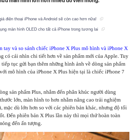
 hữu màn hình lớn hơn nhiều do viền mỏng.
iá điện thoại iPhone và Android sẽ còn cao hơn nữa!
dụng màn hình OLED cho tất cả iPhone trong tương lai
ên tay và so sánh chiếc iPhone X Plus mô hình và iPhone X
g có cái nhìn chi tiết hơn về sản phẩm mới của Apple. Tuy
ôi tiếp tục gửi bạn thêm những hình ảnh về dòng sản phẩm
với mô hình của iPhone X Plus hiện tại là chiếc iPhone 7
dòng sản phẩm Plus, nhắm đến phân khúc người dùng
 thước lớn, màn hình to hơn nhằm nâng cao trải nghiệm
 cũ, mặc dù lớn hơn so với các phiên bản khác, nhưng độ tối
t. Đến phiên bản X Plus lần này thì mọi thứ hoàn toàn
 mỏng đến ấn tượng.