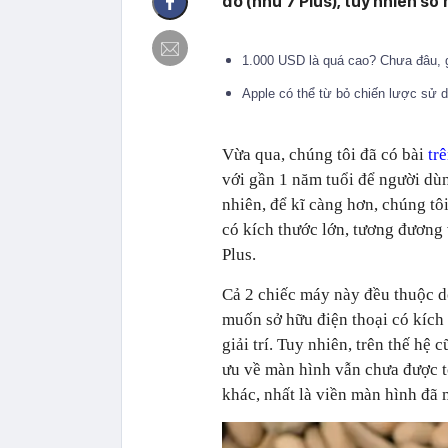
đó (như 7 Plus), tuy nhiên sở
1.000 USD là quá cao? Chưa đâu, g
Apple có thể từ bỏ chiến lược sử 
Vừa qua, chúng tôi đã có bài
tr
với gần 1 năm tuổi để người dùn
nhiên, để kĩ càng hơn, chúng t
có kích thước lớn, tương đương 
Plus.
Cả 2 chiếc máy này đều thuộc 
muốn sở hữu điện thoại có kích
giải trí. Tuy nhiên, trên thế hệ
ưu về màn hình vẫn chưa được tố
khác, nhất là viền màn hình đã