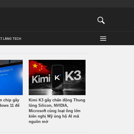
ẬT LÀNG TECH
n chip gây
Kimi K3 gây chấn động Thung
ndows 11 để
lũng Silicon, NVIDIA,
Microsoft cùng loạt ông lớn
kiến nghị Mỹ ủng hộ AI mã
nguồn mở