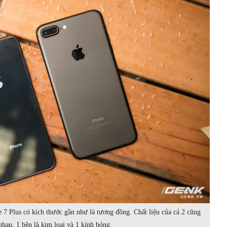
 7 Plus có kích thước gần như là tương đồng. Chất liệu của cả 2 cũng
nhau, 1 bên là kim loại và 1 kính bóng.