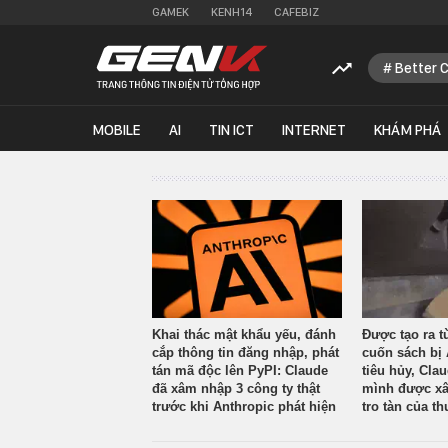
GAMEK
KENH14
CAFEBIZ
Better 
MOBILE
AI
TIN ICT
INTERNET
KHÁM PHÁ
Khai thác mật khẩu yếu, đánh
Được tạo ra t
cắp thông tin đăng nhập, phát
cuốn sách bị 
tán mã độc lên PyPI: Claude
tiêu hủy, Cla
đã xâm nhập 3 công ty thật
mình được xâ
trước khi Anthropic phát hiện
tro tàn của th