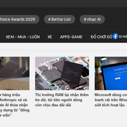
Choice Awards 2026
Better List
nhạc AI
XEM - MUA - LUÔN
XE
APPS-GAME
ĐỒ CHƠI SỐ
BÍ M
ừ hàng triệu
Thị trường RAM lại nhận thêm
Microsoft dùng co
Anthropic xé và
tin dữ, túi tiền người dùng
tranh cãi trên Wi
ude AI thừa nhận
còn chịu đau dài dài
siết kích hoạt lậu
y dựng từ "đống
ư viện"