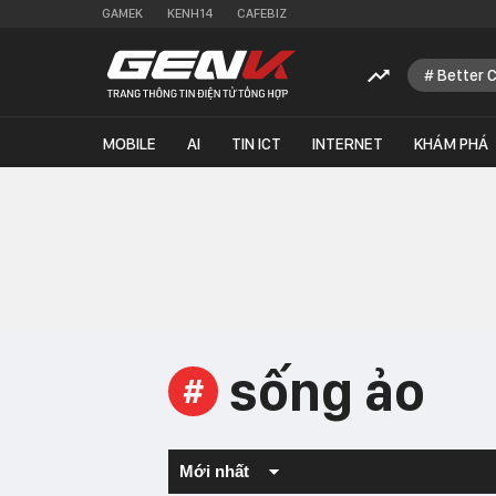
GAMEK
KENH14
CAFEBIZ
Better 
MOBILE
AI
TIN ICT
INTERNET
KHÁM PHÁ
sống ảo
#
Mới nhất