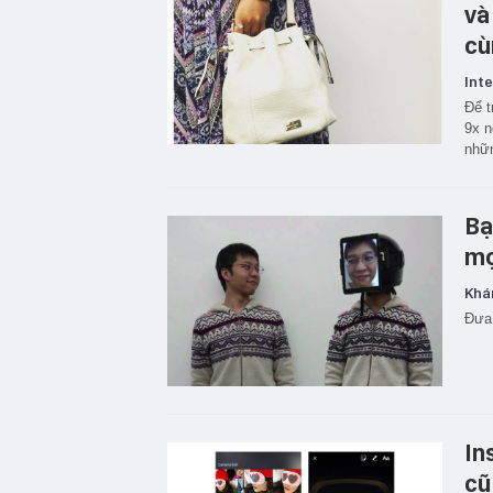
và
cù
Inte
Để t
9x n
nhữn
Bạ
mọ
Khá
Đưa 
In
cũ