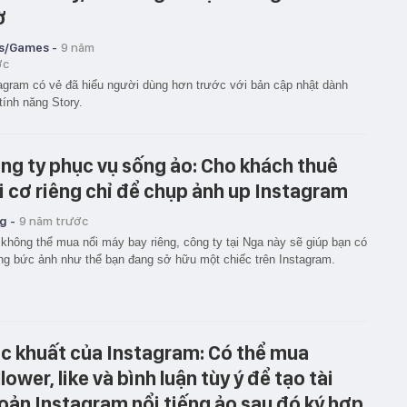
ờ
s/Games -
9 năm
ớc
agram có vẻ đã hiểu người dùng hơn trước với bản cập nhật dành
tính năng Story.
ng ty phục vụ sống ảo: Cho khách thuê
i cơ riêng chỉ để chụp ảnh up Instagram
g -
9 năm trước
không thể mua nổi máy bay riêng, công ty tại Nga này sẽ giúp bạn có
g bức ảnh như thể bạn đang sở hữu một chiếc trên Instagram.
́c khuất của Instagram: Có thể mua
lower, like và bình luận tùy ý để tạo tài
oản Instagram nổi tiếng ảo sau đó ký hợp