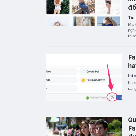
đô
Tin 
Mark
nghiê
thươ
Fa
ha
Inte
Face
dàn
Qu
Fa