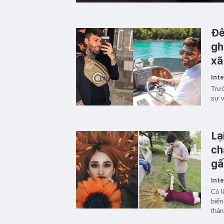
Đê
gh
xã
Inte
Trườ
sự v
Lạ
ch
gấ
Inte
Có l
biến
thán