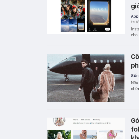
gi
App
trư
Inst
cho 
Cô
ph
Sốn
Nếu 
nhữn
Go
fol
kh