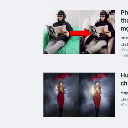
Ph
th
mọ
Inte
Chỉ 
hàng
mìn
Hư
ch
Máy
Chỉ 
đáo 