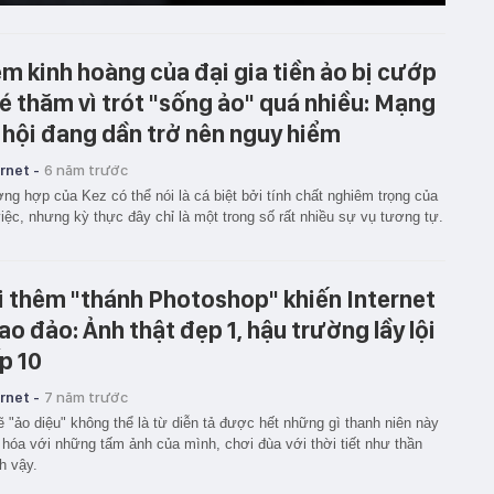
m kinh hoàng của đại gia tiền ảo bị cướp
é thăm vì trót "sống ảo" quá nhiều: Mạng
 hội đang dần trở nên nguy hiểm
rnet -
6 năm trước
ng hợp của Kez có thể nói là cá biệt bởi tính chất nghiêm trọng của
iệc, nhưng kỳ thực đây chỉ là một trong số rất nhiều sự vụ tương tự.
i thêm "thánh Photoshop" khiến Internet
ao đảo: Ảnh thật đẹp 1, hậu trường lầy lội
p 10
rnet -
7 năm trước
ẽ "ảo diệu" không thể là từ diễn tả được hết những gì thanh niên này
 hóa với những tấm ảnh của mình, chơi đùa với thời tiết như thần
h vậy.