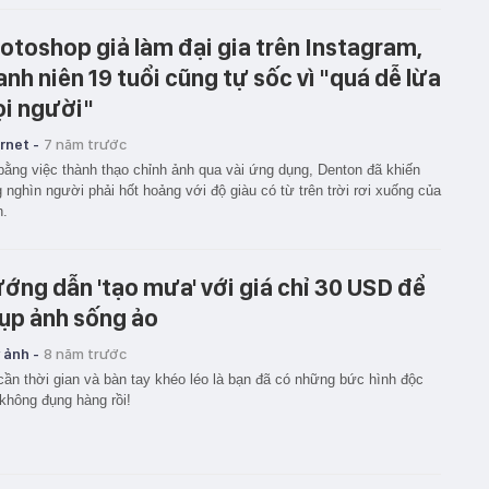
otoshop giả làm đại gia trên Instagram,
anh niên 19 tuổi cũng tự sốc vì "quá dễ lừa
i người"
rnet -
7 năm trước
bằng việc thành thạo chỉnh ảnh qua vài ứng dụng, Denton đã khiến
 nghìn người phải hốt hoảng với độ giàu có từ trên trời rơi xuống của
h.
ớng dẫn 'tạo mưa' với giá chỉ 30 USD để
ụp ảnh sống ảo
 ảnh -
8 năm trước
cần thời gian và bàn tay khéo léo là bạn đã có những bức hình độc
không đụng hàng rồi!