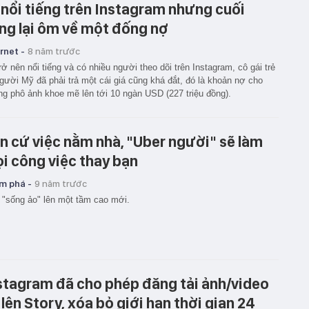
 nổi tiếng trên Instagram nhưng cuối
ng lại ôm về một đống nợ
rnet -
8 năm trước
rở nên nổi tiếng và có nhiều người theo dõi trên Instagram, cô gái trẻ
gười Mỹ đã phải trả một cái giá cũng khá đắt, đó là khoản nợ cho
g phô ảnh khoe mẽ lên tới 10 ngàn USD (227 triệu đồng).
n cứ việc nằm nhà, "Uber người" sẽ làm
i công việc thay bạn
m phá -
9 năm trước
"sống ảo" lên một tầm cao mới.
stagram đã cho phép đăng tải ảnh/video
 lên Story, xóa bỏ giới hạn thời gian 24