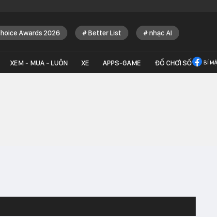
Choice Awards 2026
Better List
nhạc AI
XEM - MUA - LUÔN
XE
APPS-GAME
ĐỒ CHƠI SỐ
BÍ M