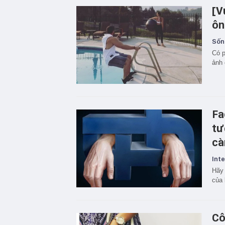
[V
ôn
Sốn
Có p
ảnh 
Fa
tư
cà
Inte
Hãy 
của 
Cô