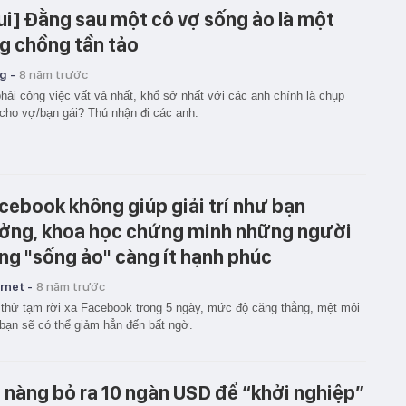
ui] Đằng sau một cô vợ sống ảo là một
g chồng tần tảo
g -
8 năm trước
hải công việc vất vả nhất, khổ sở nhất với các anh chính là chụp
cho vợ/bạn gái? Thú nhận đi các anh.
cebook không giúp giải trí như bạn
ởng, khoa học chứng minh những người
ng "sống ảo" càng ít hạnh phúc
rnet -
8 năm trước
thử tạm rời xa Facebook trong 5 ngày, mức độ căng thẳng, mệt mỏi
bạn sẽ có thể giảm hẳn đến bất ngờ.
 nàng bỏ ra 10 ngàn USD để “khởi nghiệp”