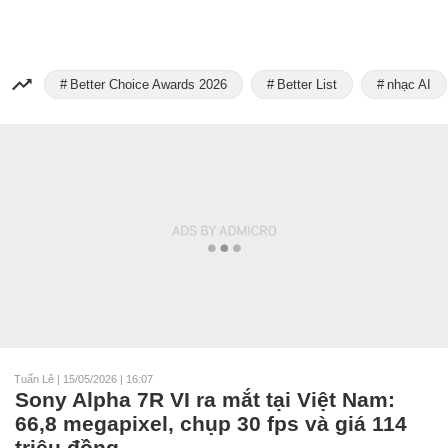
Better Choice Awards 2026
Better List
nhạc AI
Tuấn Lê
|
15/05/2026 | 16:07
Sony Alpha 7R VI ra mắt tại Việt Nam:
66,8 megapixel, chụp 30 fps và giá 114
triệu đồng