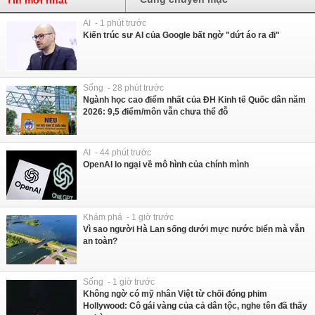
AI - 1 phút trước
Kiến trúc sư AI của Google bất ngờ "dứt áo ra đi"
Sống - 28 phút trước
Ngành học cao điểm nhất của ĐH Kinh tế Quốc dân năm
2026: 9,5 điểm/môn vẫn chưa thể đỗ
AI - 44 phút trước
OpenAI lo ngại về mô hình của chính mình
Khám phá - 1 giờ trước
Vì sao người Hà Lan sống dưới mực nước biển mà vẫn
an toàn?
Sống - 1 giờ trước
Không ngờ có mỹ nhân Việt từ chối đóng phim
Hollywood: Cô gái vàng của cả dân tộc, nghe tên đã thấy