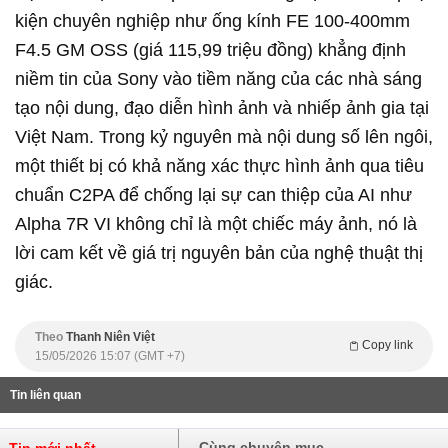
kiện chuyên nghiệp như ống kính FE 100-400mm
F4.5 GM OSS (giá 115,99 triệu đồng) khẳng định
niềm tin của Sony vào tiềm năng của các nhà sáng
tạo nội dung, đạo diễn hình ảnh và nhiếp ảnh gia tại
Việt Nam. Trong kỷ nguyên mà nội dung số lên ngôi,
một thiết bị có khả năng xác thực hình ảnh qua tiêu
chuẩn C2PA để chống lại sự can thiệp của AI như
Alpha 7R VI không chỉ là một chiếc máy ảnh, nó là
lời cam kết về giá trị nguyên bản của nghệ thuật thị
giác.
Theo
Thanh Niên Việt
Copy link
15/05/2026 15:07 (GMT +7)
Tin liên quan
Cùng chuyên mục
Tin mới nhất