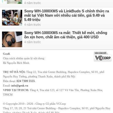
4 năm trước
Sony WH-1000XM5 và LinkBuds S chính thức ra
mắt tại Việt Nam với nhiều cải tiến, giá 9.49 và
5.49 triệu
4 năm trước
Sony WH-1000XM5 ra mắt: Thiết kế mới, chống
ồn xịn hơn, chất âm cải thiện, giá 400 USD
4 năm trước
GenK
Chịu trách nhiệm quản lý nội dung:
Bà Nguyễn Bích Minh
TRỤ SỞ HÀ NỘI:
Tầng 22, Tòa nhà Center Building, Hapulico Complex, Số 01, phố
Nguyễn Huy Tưởng, phường Thanh Xuân, thành phố Hà Nội
Điện thoại:
024 7309 5555
.
Email:
info@genk.vn
VPĐD TẠI TP.HCM:
Tầng 4, Tòa nhà 123, số 127 Võ Văn Tần, Phường Xuân Hòa,
TPHCM
© Copyright 2010 - 2026 - Công ty Cổ phần VCCorp
Tầng 17, 19, 20, 21 Toà nhà Center Building - Hapulico Complex, Số 01, phố Nguyễn Huy
Tưởng, phường Thanh Xuân, thành phố Hà Nội