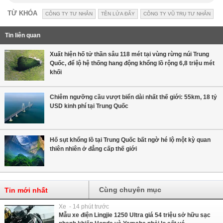
TỪ KHÓA
CÔNG TY TƯ NHÂN
TÊN LỬA ĐẨY
CÔNG TY VŨ TRỤ TƯ NHÂN
Tin liên quan
Xuất hiện hố tử thần sâu 118 mét tại vùng rừng núi Trung
Quốc, để lộ hệ thống hang động khổng lồ rộng 6,8 triệu mét
khối
Chiêm ngưỡng cầu vượt biển dài nhất thế giới: 55km, 18 tỷ
USD kinh phí tại Trung Quốc
Hố sụt khổng lồ tại Trung Quốc bất ngờ hé lộ một kỳ quan
thiên nhiên ở đẳng cấp thế giới
Cùng chuyên mục
Tin mới nhất
Xe - 14 phút trước
Mẫu xe điện Lingjie 1250 Ultra giá 54 triệu sở hữu sạc