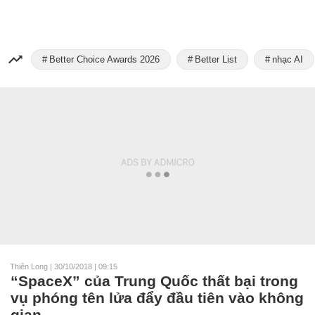
Better Choice Awards 2026
Better List
nhạc AI
Thiên Long
|
30/10/2018 | 09:15
“SpaceX” của Trung Quốc thất bại trong
vụ phóng tên lửa đẩy đầu tiên vào không
gian