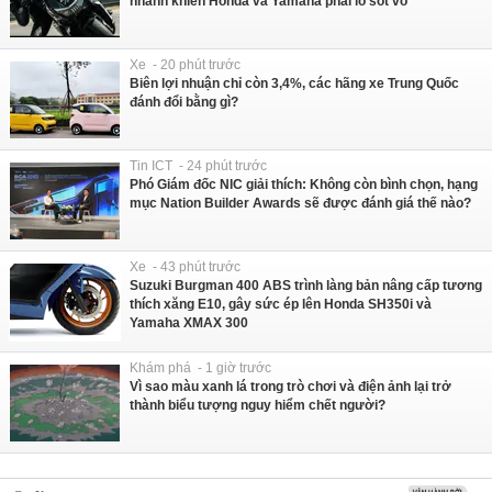
nhanh khiến Honda và Yamaha phải lo sốt vó
Xe - 20 phút trước
Biên lợi nhuận chỉ còn 3,4%, các hãng xe Trung Quốc
đánh đổi bằng gì?
Tin ICT - 24 phút trước
Phó Giám đốc NIC giải thích: Không còn bình chọn, hạng
mục Nation Builder Awards sẽ được đánh giá thế nào?
Xe - 43 phút trước
Suzuki Burgman 400 ABS trình làng bản nâng cấp tương
thích xăng E10, gây sức ép lên Honda SH350i và
Yamaha XMAX 300
Khám phá - 1 giờ trước
Vì sao màu xanh lá trong trò chơi và điện ảnh lại trở
thành biểu tượng nguy hiểm chết người?