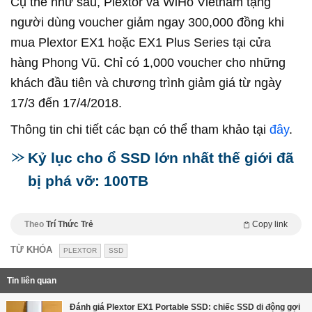
Cụ thể như sau, Plextor và WiHo Vietnam tặng
người dùng voucher giảm ngay 300,000 đồng khi
mua Plextor EX1 hoặc EX1 Plus Series tại cửa
hàng Phong Vũ. Chỉ có 1,000 voucher cho những
khách đầu tiên và chương trình giảm giá từ ngày
17/3 đến 17/4/2018.
Thông tin chi tiết các bạn có thể tham khảo tại
đây
.
Kỷ lục cho ổ SSD lớn nhất thế giới đã
bị phá vỡ: 100TB
Theo
Trí Thức Trẻ
Copy link
TỪ KHÓA
PLEXTOR
SSD
Tin liên quan
Đánh giá Plextor EX1 Portable SSD: chiếc SSD di động gợi