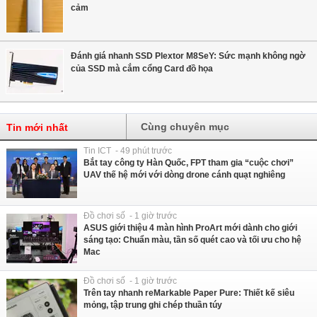
cảm
Đánh giá nhanh SSD Plextor M8SeY: Sức mạnh không ngờ
của SSD mà cắm cổng Card đồ họa
Cùng chuyên mục
Tin mới nhất
Tin ICT - 49 phút trước
Bắt tay công ty Hàn Quốc, FPT tham gia “cuộc chơi”
UAV thế hệ mới với dòng drone cánh quạt nghiêng
Đồ chơi số - 1 giờ trước
ASUS giới thiệu 4 màn hình ProArt mới dành cho giới
sáng tạo: Chuẩn màu, tần số quét cao và tối ưu cho hệ
Mac
Đồ chơi số - 1 giờ trước
Trên tay nhanh reMarkable Paper Pure: Thiết kế siêu
mỏng, tập trung ghi chép thuần túy