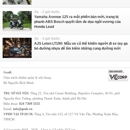
Xe - 2 giờ trước
Yamaha Avenue 125 ra mắt phiên bản mới, trang bị
phanh ABS Bosch quyết tâm đe dọa ngôi vương của
Honda Lead
Xe - 3 giờ trước
AJS Leten LT190: Mẫu xe có thể khiến người đi xe tay ga
bỏ đường nhựa để tìm kiếm những cung đường mới
GenK
Chịu trách nhiệm quản lý nội dung:
Bà Nguyễn Bích Minh
TRỤ SỞ HÀ NỘI:
Tầng 22, Tòa nhà Center Building, Hapulico Complex, Số 01, phố
Nguyễn Huy Tưởng, phường Thanh Xuân, thành phố Hà Nội
Điện thoại:
024 7309 5555
.
Email:
info@genk.vn
VPĐD TẠI TP.HCM:
Tầng 4, Tòa nhà 123, số 127 Võ Văn Tần, Phường Xuân Hòa,
TPHCM
© Copyright 2010 - 2026 - Công ty Cổ phần VCCorp