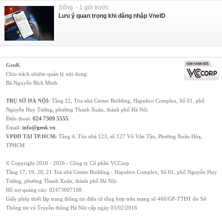
Sống - 1 giờ trước
Lưu ý quan trọng khi đăng nhập VneID
GenK
Chịu trách nhiệm quản lý nội dung:
Bà Nguyễn Bích Minh
TRỤ SỞ HÀ NỘI:
Tầng 22, Tòa nhà Center Building, Hapulico Complex, Số 01, phố
Nguyễn Huy Tưởng, phường Thanh Xuân, thành phố Hà Nội
Điện thoại:
024 7309 5555
.
Email:
info@genk.vn
VPĐD TẠI TP.HCM:
Tầng 4, Tòa nhà 123, số 127 Võ Văn Tần, Phường Xuân Hòa,
TPHCM
© Copyright 2010 - 2026 - Công ty Cổ phần VCCorp
Tầng 17, 19, 20, 21 Toà nhà Center Building - Hapulico Complex, Số 01, phố Nguyễn Huy
Tưởng, phường Thanh Xuân, thành phố Hà Nội
Hỗ trợ quảng cáo:
02473007108
Giấy phép thiết lập trang thông tin điện tử tổng hợp trên mạng số 460/GP-TTĐT do Sở
Thông tin và Truyền thông Hà Nội cấp ngày 03/02/2016