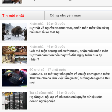
Cùng chuyên mục
Tin mới nhất
Khám phá - 19 phút trước
Sự thật về người Neanderthal, chiến thần thời tiền sử bị
hiểu lầm là kẻ thất bại
Khám phá - 46 phút trước
Giải mã hiện tượng khỉ cưỡi hươu, nhận nuôi khác loài:
Sự thấu cảm tiến hóa hay trò đùa nguy hiểm của tự
nhiên?
Đồ chơi số - 47 phút trước
CORSAIR ra mắt loạt bàn phím và chuột chơi game mới:
Thiết kế cho cả làm việc lẫn giải trí, hướng đến game thủ
mới
Trà đá công nghệ - 54 phút trước
Hạ tầng AI nội địa và bài toán chủ quyền dữ liệu của
doanh nghiệp Việt