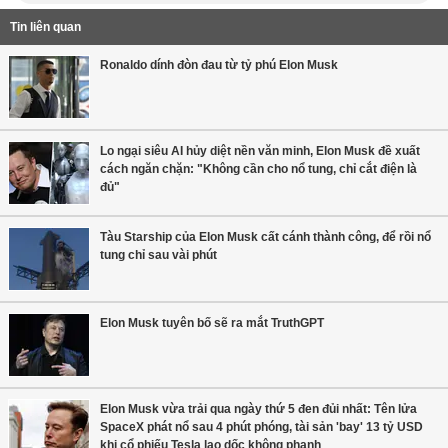
Tin liên quan
Ronaldo dính đòn đau từ tỷ phú Elon Musk
Lo ngại siêu AI hủy diệt nền văn minh, Elon Musk đề xuất
cách ngăn chặn: "Không cần cho nổ tung, chỉ cắt điện là
đủ"
Tàu Starship của Elon Musk cất cánh thành công, để rồi nổ
tung chỉ sau vài phút
Elon Musk tuyên bố sẽ ra mắt TruthGPT
Elon Musk vừa trải qua ngày thứ 5 đen đủi nhất: Tên lửa
SpaceX phát nổ sau 4 phút phóng, tài sản 'bay' 13 tỷ USD
khi cổ phiếu Tesla lao dốc không phanh