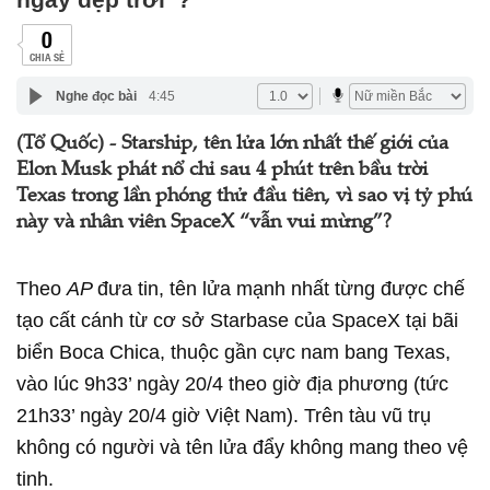
0
CHIA SẺ
Nghe đọc bài
4:45
(Tổ Quốc) - Starship, tên lửa lớn nhất thế giới của
Elon Musk phát nổ chỉ sau 4 phút trên bầu trời
Texas trong lần phóng thử đầu tiên, vì sao vị tỷ phú
này và nhân viên SpaceX “vẫn vui mừng”?
Theo
AP
đưa tin, tên lửa mạnh nhất từng được chế
tạo cất cánh từ cơ sở Starbase của SpaceX tại bãi
biển Boca Chica, thuộc gần cực nam bang Texas,
vào lúc 9h33’ ngày 20/4 theo giờ địa phương (tức
21h33’ ngày 20/4 giờ Việt Nam). Trên tàu vũ trụ
không có người và tên lửa đẩy không mang theo vệ
tinh.