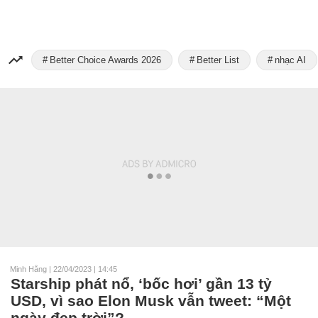
Better Choice Awards 2026
Better List
nhạc AI
Minh Hằng
|
22/04/2023 | 14:45
Starship phát nổ, ‘bốc hơi’ gần 13 tỷ
USD, vì sao Elon Musk vẫn tweet: “Một
ngày đẹp trời”?