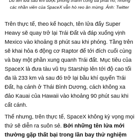
Dù tên lửa sau khi được phóng thành công đã phát nổ, nhưng
các nhần viên của SpaceX vẫn hò reo ăn mừng. Ảnh: Twitter
Trên thực tế, theo kế hoạch, tên lửa đẩy Super
Heavy sẽ quay trở lại Trái Đất và đáp xuống vịnh
Mexico vào khoảng 8 phút sau khi phóng. Tầng trên
sẽ khai hỏa 6 động cơ Raptor để tới đích cuối cùng
và bay một phần xung quanh Trái đất. Mục tiêu của
SpaceX là đưa tàu vũ trụ Starship lên tới độ cao tối
đa là 233 km và sau đó trở lại bầu khí quyển Trái
Đất, hạ cánh ở Thái Bình Dương, cách không xa
đảo Kauai của Hawaii vào khoảng 90 phút sau khi
cất cánh.
Thế nhưng, trên thực tế, SpaceX không kỳ vọng mọi
thứ sẽ diễn ra suôn sẻ.
Bởi những tên lửa mới
thường gặp thất bại trong lần bay thử nghiệm