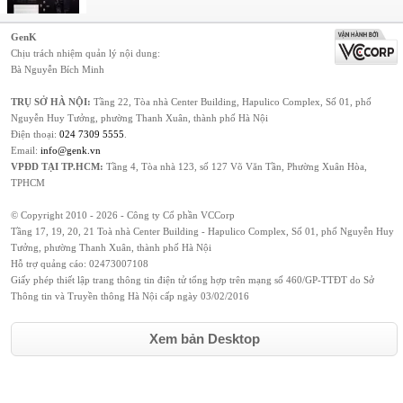
GenK
Chịu trách nhiệm quản lý nội dung:
Bà Nguyễn Bích Minh
TRỤ SỞ HÀ NỘI:
Tầng 22, Tòa nhà Center Building, Hapulico Complex, Số 01, phố
Nguyễn Huy Tưởng, phường Thanh Xuân, thành phố Hà Nội
Điện thoại:
024 7309 5555
.
Email:
info@genk.vn
VPĐD TẠI TP.HCM:
Tầng 4, Tòa nhà 123, số 127 Võ Văn Tần, Phường Xuân Hòa,
TPHCM
© Copyright 2010 - 2026 - Công ty Cổ phần VCCorp
Tầng 17, 19, 20, 21 Toà nhà Center Building - Hapulico Complex, Số 01, phố Nguyễn Huy
Tưởng, phường Thanh Xuân, thành phố Hà Nội
Hỗ trợ quảng cáo:
02473007108
Giấy phép thiết lập trang thông tin điện tử tổng hợp trên mạng số 460/GP-TTĐT do Sở
Thông tin và Truyền thông Hà Nội cấp ngày 03/02/2016
Xem bản Desktop