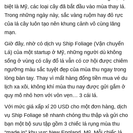
biệt là Mỹ, các loại cây đã bắt đầu vào mùa thay lá.
Trong những ngày này, sắc vàng ruộm hay đỏ rực
của lá cây luôn tạo nên khung cảnh vô cùng lãng
mạn.
Giờ đây, nhờ có dịch vụ Ship Foliage (Vận chuyển
Lá) của một startup ở Mỹ, những người dù không
sống ở vùng có cây đổ lá vẫn có cơ hội được chiêm
ngưỡng màu sắc tuyệt đẹp của mùa thu ngay trong
lòng bàn tay. Thay vì mất hàng đống tiền mua vé du
lịch xa xôi, không khí mùa thu nay được gửi gắm ở
quy mô nhỏ hơn với vỏn vẹn… 3 cái lá.
Với mức giá xấp xỉ 20 USD cho một đơn hàng, dịch
vụ Ship Foliage sẽ nhanh chóng thu thập và gửi cho
bạn một bộ sưu tập gồm 3 chiếc lá rụng mùa thu
“made in” khu vực New England, Mỹ. Mỗi chiếc lá