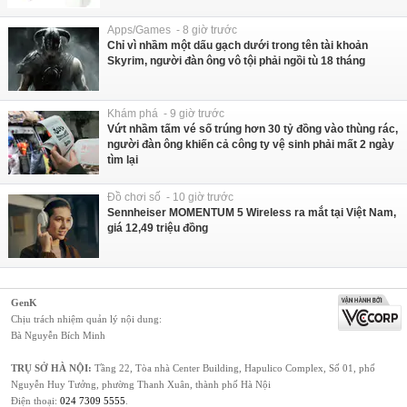
Apps/Games - 8 giờ trước
Chỉ vì nhầm một dấu gạch dưới trong tên tài khoản
Skyrim, người đàn ông vô tội phải ngồi tù 18 tháng
Khám phá - 9 giờ trước
Vứt nhầm tấm vé số trúng hơn 30 tỷ đồng vào thùng rác,
người đàn ông khiến cả công ty vệ sinh phải mất 2 ngày
tìm lại
Đồ chơi số - 10 giờ trước
Sennheiser MOMENTUM 5 Wireless ra mắt tại Việt Nam,
giá 12,49 triệu đồng
GenK
Chịu trách nhiệm quản lý nội dung:
Bà Nguyễn Bích Minh
TRỤ SỞ HÀ NỘI:
Tầng 22, Tòa nhà Center Building, Hapulico Complex, Số 01, phố
Nguyễn Huy Tưởng, phường Thanh Xuân, thành phố Hà Nội
Điện thoại:
024 7309 5555
.