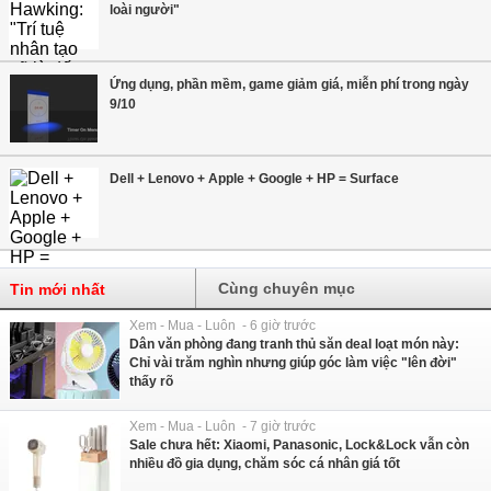
loài người"
Ứng dụng, phần mềm, game giảm giá, miễn phí trong ngày
9/10
Dell + Lenovo + Apple + Google + HP = Surface
Cùng chuyên mục
Tin mới nhất
Xem - Mua - Luôn - 6 giờ trước
Dân văn phòng đang tranh thủ săn deal loạt món này:
Chỉ vài trăm nghìn nhưng giúp góc làm việc "lên đời"
thấy rõ
Xem - Mua - Luôn - 7 giờ trước
Sale chưa hết: Xiaomi, Panasonic, Lock&Lock vẫn còn
nhiều đồ gia dụng, chăm sóc cá nhân giá tốt