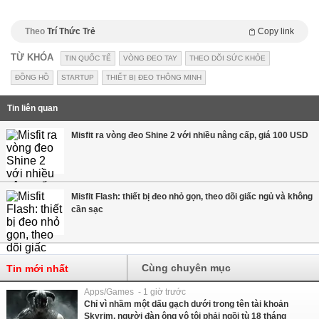
Theo
Trí Thức Trẻ
Copy link
TỪ KHÓA
TIN QUỐC TẾ
VÒNG ĐEO TAY
THEO DÕI SỨC KHỎE
ĐỒNG HỒ
STARTUP
THIẾT BỊ ĐEO THÔNG MINH
Tin liên quan
Misfit ra vòng đeo Shine 2 với nhiều nâng cấp, giá 100 USD
Misfit Flash: thiết bị đeo nhỏ gọn, theo dõi giấc ngủ và không
cần sạc
Cùng chuyên mục
Tin mới nhất
Apps/Games - 1 giờ trước
Chỉ vì nhầm một dấu gạch dưới trong tên tài khoản
Skyrim, người đàn ông vô tội phải ngồi tù 18 tháng