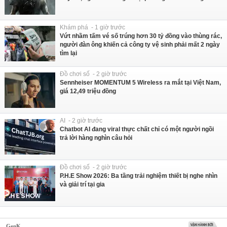
Khám phá - 1 giờ trước
Vứt nhầm tấm vé số trúng hơn 30 tỷ đồng vào thùng rác,
người đàn ông khiến cả công ty vệ sinh phải mất 2 ngày
tìm lại
Đồ chơi số - 2 giờ trước
Sennheiser MOMENTUM 5 Wireless ra mắt tại Việt Nam,
giá 12,49 triệu đồng
AI - 2 giờ trước
Chatbot AI đang viral thực chất chỉ có một người ngồi
trả lời hàng nghìn câu hỏi
Đồ chơi số - 2 giờ trước
P.H.E Show 2026: Ba tầng trải nghiệm thiết bị nghe nhìn
và giải trí tại gia
GenK