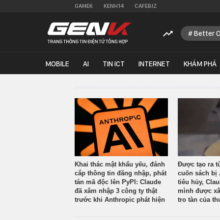
GAMEK
KENH14
CAFEBIZ
Better 
MOBILE
AI
TIN ICT
INTERNET
KHÁM PHÁ
Khai thác mật khẩu yếu, đánh
Được tạo ra t
cắp thông tin đăng nhập, phát
cuốn sách bị 
tán mã độc lên PyPI: Claude
tiêu hủy, Cla
đã xâm nhập 3 công ty thật
mình được xâ
trước khi Anthropic phát hiện
tro tàn của th