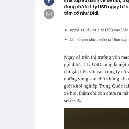
startup vô danh về xe hơi, t
động được 1 tỷ USD ngay từ se
tầm cỡ như Didi.
Apple sẽ đầu tư 1 tỷ USD vào Việ
Có thể bạn chưa nhận ra Uber sáp 
Ngay cả trên thị trường vốn mạo
gọi được 1 tỷ USD cũng là một 
chỉ gắn liền với các công ty có
những vòng sau chứ không khi n
giới khởi nghiệp Trung Quốc lại
xe hơi, thậm chí còn chưa ra m
series A.