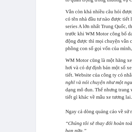
Vẫn còn khá nhiều câu hỏi đượ
có tên nhà đầu tư nào được tiết 
series A lớn nhất Trung Quốc, th
trước khi WM Motor công bố dan
động được thì mọi chuyện vẫn ch
phồng con số gọi vốn của mình, 
WM Motor cũng là một hãng xe 
hơi và có dự định bán một số xe
tiết. Website của công ty có nh
nghĩ và nói chuyện như một ngư
dạng mô đun. Thế nhưng trang w
tiết gì khác về mẫu xe tương lai.
Ngay cả dòng quảng cáo về sứ 
“Chúng tôi sẽ thay đổi hoàn toà
bạn nữa.”