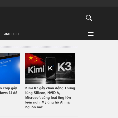
ẬT LÀNG TECH
n chip gây
Kimi K3 gây chấn động Thung
ndows 11 để
lũng Silicon, NVIDIA,
Microsoft cùng loạt ông lớn
kiến nghị Mỹ ủng hộ AI mã
nguồn mở