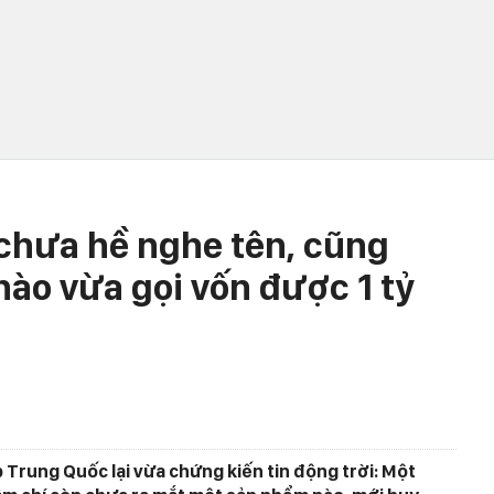
 chưa hề nghe tên, cũng
ào vừa gọi vốn được 1 tỷ
 Trung Quốc lại vừa chứng kiến tin động trời: Một