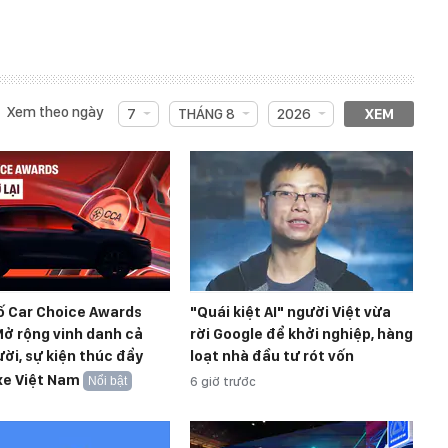
Xem theo ngày
7
THÁNG 8
2026
XEM
ố Car Choice Awards
"Quái kiệt AI" người Việt vừa
ở rộng vinh danh cả
rời Google để khởi nghiệp, hàng
ời, sự kiện thúc đẩy
loạt nhà đầu tư rót vốn
xe Việt Nam
Nổi bật
6 giờ trước