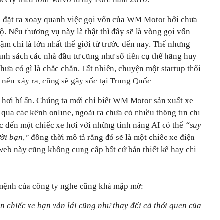
c đặt ra xoay quanh việc gọi vốn của WM Motor bởi chưa
lộ. Nếu thương vụ này là thật thì đây sẽ là vòng gọi vốn
ậm chí là lớn nhất thế giới từ trước đến nay. Thế nhưng
h sách các nhà đầu tư cũng như số tiền cụ thể hãng huy
ưa có gì là chắc chắn. Tất nhiên, chuyện một startup thổi
nếu xảy ra, cũng sẽ gây sốc tại Trung Quốc.
hơi bí ẩn. Chúng ta mới chỉ biết WM Motor sản xuất xe
 qua các kênh online, ngoài ra chưa có nhiều thông tin chi
ắc đến một chiếc xe hơi với những tính năng AI có thể
“suy
ời bạn,”
đồng thời mô tả rằng đó sẽ là một chiếc xe điện
eb này cũng không cung cấp bất cứ bản thiết kế hay chi
mệnh của công ty nghe cũng khá mập mờ:
n chiếc xe bạn vẫn lái cũng như thay đổi cả thói quen của