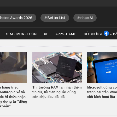
Choice Awards 2026
Better List
nhạc AI
XEM - MUA - LUÔN
XE
APPS-GAME
ĐỒ CHƠI SỐ
BÍ M
ừ hàng triệu
Thị trường RAM lại nhận thêm
Microsoft dùng co
Anthropic xé và
tin dữ, túi tiền người dùng
tranh cãi trên Wi
ude AI thừa nhận
còn chịu đau dài dài
siết kích hoạt lậu
y dựng từ "đống
ư viện"