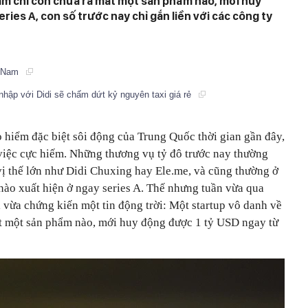
hậm chí còn chưa ra mắt một sản phẩm nào, mới huy
ries A, con số trước nay chỉ gắn liền với các công ty
t Nam
nhập với Didi sẽ chấm dứt kỷ nguyên taxi giá rẻ
 hiểm đặc biệt sôi động của Trung Quốc thời gian gần đây,
việc cực hiếm. Những thương vụ tỷ đô trước nay thường
 vị thế lớn như Didi Chuxing hay Ele.me, và cũng thường ở
ào xuất hiện ở ngay series A. Thế nhưng tuần vừa qua
 vừa chứng kiến một tin động trời: Một startup vô danh về
ắt một sản phẩm nào, mới huy động được 1 tỷ USD ngay từ