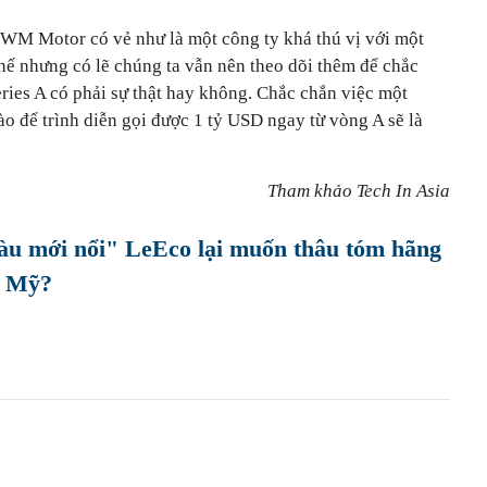
 WM Motor có vẻ như là một công ty khá thú vị với một
hế nhưng có lẽ chúng ta vẫn nên theo dõi thêm để chắc
ries A có phải sự thật hay không. Chắc chắn việc một
o để trình diễn gọi được 1 tỷ USD ngay từ vòng A sẽ là
Tham khảo Tech In Asia
iàu mới nổi" LeEco lại muốn thâu tóm hãng
c Mỹ?