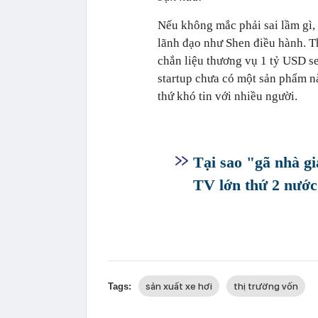
Nếu không mắc phải sai lầm gì,
lãnh đạo như Shen điều hành. T
chắn liệu thương vụ 1 tỷ USD se
startup chưa có một sản phẩm nà
thứ khó tin với nhiều người.
Tại sao "gã nhà g
TV lớn thứ 2 nướ
sản xuất xe hơi
thị trường vốn
Tags: