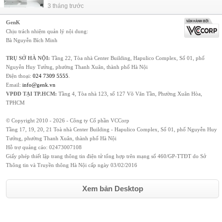
3 tháng trước
GenK
Chịu trách nhiệm quản lý nội dung:
Bà Nguyễn Bích Minh
TRỤ SỞ HÀ NỘI:
Tầng 22, Tòa nhà Center Building, Hapulico Complex, Số 01, phố
Nguyễn Huy Tưởng, phường Thanh Xuân, thành phố Hà Nội
Điện thoại:
024 7309 5555
.
Email:
info@genk.vn
VPĐD TẠI TP.HCM:
Tầng 4, Tòa nhà 123, số 127 Võ Văn Tần, Phường Xuân Hòa,
TPHCM
© Copyright 2010 - 2026 - Công ty Cổ phần VCCorp
Tầng 17, 19, 20, 21 Toà nhà Center Building - Hapulico Complex, Số 01, phố Nguyễn Huy
Tưởng, phường Thanh Xuân, thành phố Hà Nội
Hỗ trợ quảng cáo:
02473007108
Giấy phép thiết lập trang thông tin điện tử tổng hợp trên mạng số 460/GP-TTĐT do Sở
Thông tin và Truyền thông Hà Nội cấp ngày 03/02/2016
Xem bản Desktop