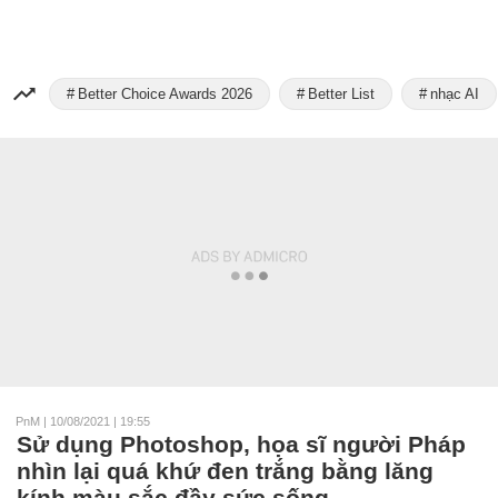
Better Choice Awards 2026
Better List
nhạc AI
PnM
|
10/08/2021 | 19:55
Sử dụng Photoshop, họa sĩ người Pháp
nhìn lại quá khứ đen trắng bằng lăng
kính màu sắc đầy sức sống