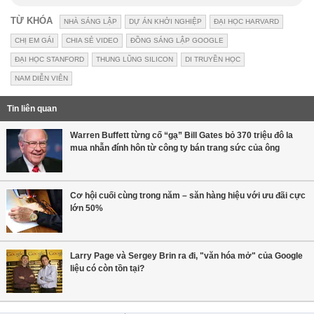
TỪ KHÓA
NHÀ SÁNG LẬP
DỰ ÁN KHỞI NGHIỆP
ĐẠI HỌC HARVARD
CHỊ EM GÁI
CHIA SẺ VIDEO
ĐỒNG SÁNG LẬP GOOGLE
ĐẠI HỌC STANFORD
THUNG LŨNG SILICON
DI TRUYỀN HỌC
NAM DIỄN VIÊN
Tin liên quan
Warren Buffett từng cố “gạ” Bill Gates bỏ 370 triệu đô la
mua nhẫn đính hôn từ công ty bán trang sức của ông
Cơ hội cuối cùng trong năm – săn hàng hiệu với ưu đãi cực
lớn 50%
Larry Page và Sergey Brin ra đi, "văn hóa mở" của Google
liệu có còn tồn tại?