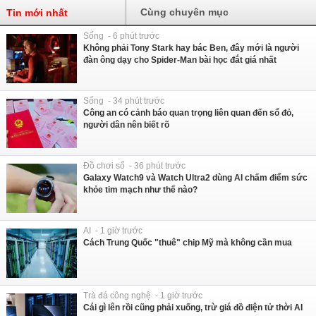
Cùng chuyên mục
Tin mới nhất
Sống - 6 phút trước
Không phải Tony Stark hay bác Ben, đây mới là người
đàn ông dạy cho Spider-Man bài học đắt giá nhất
Sống - 34 phút trước
Công an có cảnh báo quan trọng liên quan đến sổ đỏ,
người dân nên biết rõ
Đồ chơi số - 36 phút trước
Galaxy Watch9 và Watch Ultra2 dùng AI chấm điểm sức
khỏe tim mạch như thế nào?
AI - 1 giờ trước
Cách Trung Quốc "thuê" chip Mỹ mà không cần mua
Trà đá công nghệ - 1 giờ trước
Cái gì lên rồi cũng phải xuống, trừ giá đồ điện tử thời AI