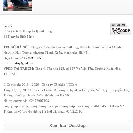
GenK
Chịu trách nhiệm quản lý nội dung:
Bà Nguyễn Bích Minh
TRỤ SỞ HÀ NỘI:
Tầng 22, Tòa nhà Center Building, Hapulico Complex, Số 01, phố
Nguyễn Huy Tưởng, phường Thanh Xuân, thành phố Hà Nội
Điện thoại:
024 7309 5555
.
Email:
info@genk.vn
VPĐD TẠI TP.HCM:
Tầng 4, Tòa nhà 123, số 127 Võ Văn Tần, Phường Xuân Hòa,
TPHCM
© Copyright 2010 - 2026 - Công ty Cổ phần VCCorp
Tầng 17, 19, 20, 21 Toà nhà Center Building - Hapulico Complex, Số 01, phố Nguyễn Huy
Tưởng, phường Thanh Xuân, thành phố Hà Nội
Hỗ trợ quảng cáo:
02473007108
Giấy phép thiết lập trang thông tin điện tử tổng hợp trên mạng số 460/GP-TTĐT do Sở
Thông tin và Truyền thông Hà Nội cấp ngày 03/02/2016
Xem bản Desktop