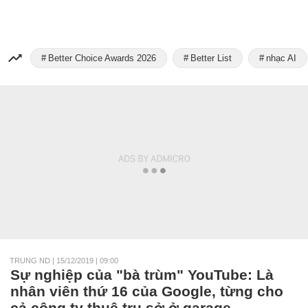
Better Choice Awards 2026
Better List
nhạc AI
TRUNG ND
|
15/12/2019 | 09:00
Sự nghiệp của "bà trùm" YouTube: Là
nhân viên thứ 16 của Google, từng cho
cả công ty thuê trụ sở ở garage