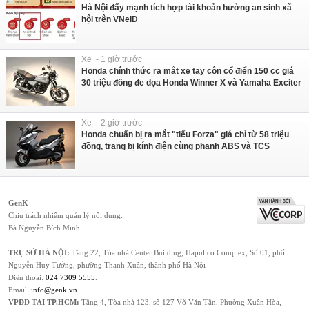
Hà Nội đẩy mạnh tích hợp tài khoản hưởng an sinh xã
hội trên VNeID
Xe - 1 giờ trước
Honda chính thức ra mắt xe tay côn cổ điển 150 cc giá
30 triệu đồng đe dọa Honda Winner X và Yamaha Exciter
Xe - 2 giờ trước
Honda chuẩn bị ra mắt "tiểu Forza" giá chỉ từ 58 triệu
đồng, trang bị kính điện cùng phanh ABS và TCS
GenK
Chịu trách nhiệm quản lý nội dung:
Bà Nguyễn Bích Minh
TRỤ SỞ HÀ NỘI:
Tầng 22, Tòa nhà Center Building, Hapulico Complex, Số 01, phố
Nguyễn Huy Tưởng, phường Thanh Xuân, thành phố Hà Nội
Điện thoại:
024 7309 5555
.
Email:
info@genk.vn
VPĐD TẠI TP.HCM:
Tầng 4, Tòa nhà 123, số 127 Võ Văn Tần, Phường Xuân Hòa,