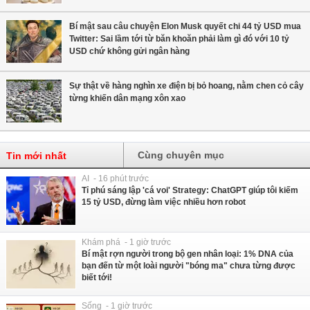
Bí mật sau câu chuyện Elon Musk quyết chi 44 tỷ USD mua
Twitter: Sai lầm tới từ băn khoăn phải làm gì đó với 10 tỷ
USD chứ không gửi ngân hàng
Sự thật về hàng nghìn xe điện bị bỏ hoang, nằm chen cỏ cây
từng khiến dân mạng xôn xao
Cùng chuyên mục
Tin mới nhất
AI - 16 phút trước
Tỉ phú sáng lập 'cá voi' Strategy: ChatGPT giúp tôi kiếm
15 tỷ USD, đừng làm việc nhiều hơn robot
Khám phá - 1 giờ trước
Bí mật rợn người trong bộ gen nhân loại: 1% DNA của
bạn đến từ một loài người "bóng ma" chưa từng được
biết tới!
Sống - 1 giờ trước