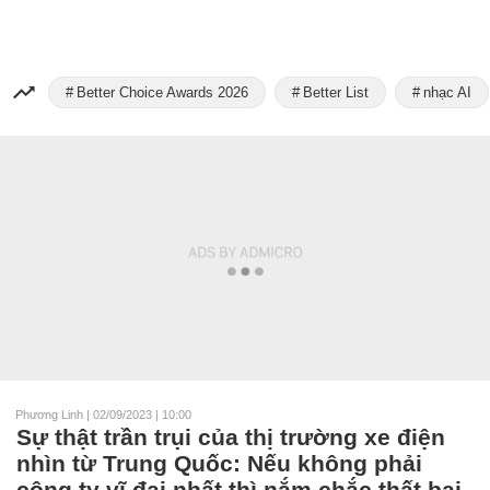
Better Choice Awards 2026
Better List
nhạc AI
Phương Linh
|
02/09/2023 | 10:00
Sự thật trần trụi của thị trường xe điện
nhìn từ Trung Quốc: Nếu không phải
công ty vĩ đại nhất thì nắm chắc thất bại