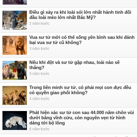
Điều gì xảy ra khi loài sói lớn nhất hành tinh đối
đầu loài mèo lớn nhất Bắc Mỹ?
2 năm trước
Vua sư tử mới có thể sống yên bình sau khi đánh
bại vua sư tử cũ không?
3 năm trước
Nếu khỉ đột và sư tử gặp nhau, loài nào sẽ
thắng?
3 năm trước
Trong liên minh sư tử, có phải mọi con đực đều
có quyền giao phối không?
4 năm trước
Phát hiện xác sư tử con sau 44.000 năm chôn vùi
dưới băng vĩnh cửu, còn nguyên vẹn từ hình
dáng tới bộ lông
6 năm trước