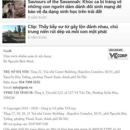
Saviours of the Savannah: Khúc ca bi tráng về
những con người dám đánh đổi sinh mạng để
bảo vệ đa dạng sinh học trên trái đất
8 năm trước
Clip: Thấy bầy sư tử gây lộn đánh nhau, chú
trung niên rút dép vả mỗi con một phát
8 năm trước
GenK
Chịu trách nhiệm quản lý nội dung:
Bà Nguyễn Bích Minh
TRỤ SỞ HÀ NỘI:
Tầng 22, Tòa nhà Center Building, Hapulico Complex, Số 01, phố
Nguyễn Huy Tưởng, phường Thanh Xuân, thành phố Hà Nội
Điện thoại:
024 7309 5555
.
Email:
info@genk.vn
VPĐD TẠI TP.HCM:
Tầng 4, Tòa nhà 123, số 127 Võ Văn Tần, Phường Xuân Hòa,
TPHCM
© Copyright 2010 - 2026 - Công ty Cổ phần VCCorp
Tầng 17, 19, 20, 21 Toà nhà Center Building - Hapulico Complex, Số 01, phố Nguyễn Huy
Tưởng, phường Thanh Xuân, thành phố Hà Nội
Hỗ trợ quảng cáo:
02473007108
Giấy phép thiết lập trang thông tin điện tử tổng hợp trên mạng số 460/GP-TTĐT do Sở