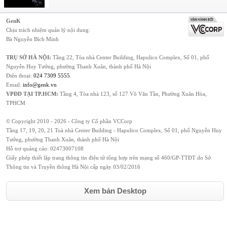
GenK
Chịu trách nhiệm quản lý nội dung:
Bà Nguyễn Bích Minh
TRỤ SỞ HÀ NỘI:
Tầng 22, Tòa nhà Center Building, Hapulico Complex, Số 01, phố
Nguyễn Huy Tưởng, phường Thanh Xuân, thành phố Hà Nội
Điện thoại:
024 7309 5555
.
Email:
info@genk.vn
VPĐD TẠI TP.HCM:
Tầng 4, Tòa nhà 123, số 127 Võ Văn Tần, Phường Xuân Hòa,
TPHCM
© Copyright 2010 - 2026 - Công ty Cổ phần VCCorp
Tầng 17, 19, 20, 21 Toà nhà Center Building - Hapulico Complex, Số 01, phố Nguyễn Huy
Tưởng, phường Thanh Xuân, thành phố Hà Nội
Hỗ trợ quảng cáo:
02473007108
Giấy phép thiết lập trang thông tin điện tử tổng hợp trên mạng số 460/GP-TTĐT do Sở
Thông tin và Truyền thông Hà Nội cấp ngày 03/02/2016
Xem bản Desktop