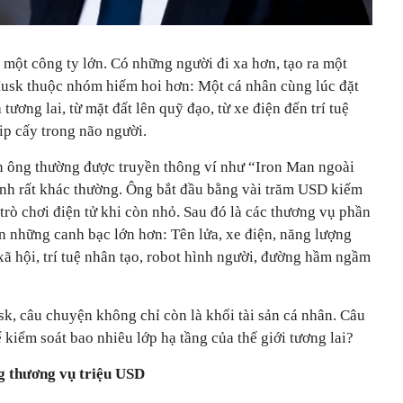
ột công ty lớn. Có những người đi xa hơn, tạo ra một
usk thuộc nhóm hiếm hoi hơn: Một cá nhân cùng lúc đặt
tương lai, từ mặt đất lên quỹ đạo, từ xe điện đến trí tuệ
ip cấy trong não người.
n ông thường được truyền thông ví như “Iron Man ngoài
rình rất khác thường. Ông bắt đầu bằng vài trăm USD kiếm
rò chơi điện tử khi còn nhỏ. Sau đó là các thương vụ phần
n những canh bạc lớn hơn: Tên lửa, xe điện, năng lượng
 xã hội, trí tuệ nhân tạo, robot hình người, đường hầm ngầm
k, câu chuyện không chỉ còn là khối tài sản cá nhân. Câu
 kiểm soát bao nhiêu lớp hạ tầng của thế giới tương lai?
g thương vụ triệu USD