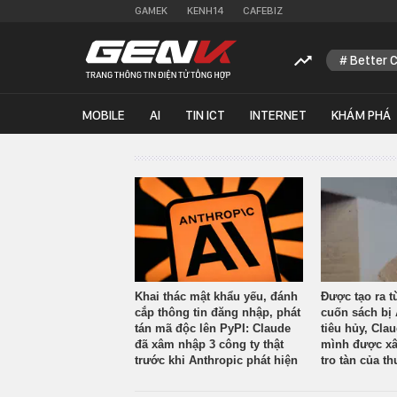
GAMEK
KENH14
CAFEBIZ
Better 
MOBILE
AI
TIN ICT
INTERNET
KHÁM PHÁ
Khai thác mật khẩu yếu, đánh
Được tạo ra t
cắp thông tin đăng nhập, phát
cuốn sách bị 
tán mã độc lên PyPI: Claude
tiêu hủy, Cla
đã xâm nhập 3 công ty thật
mình được xâ
trước khi Anthropic phát hiện
tro tàn của th