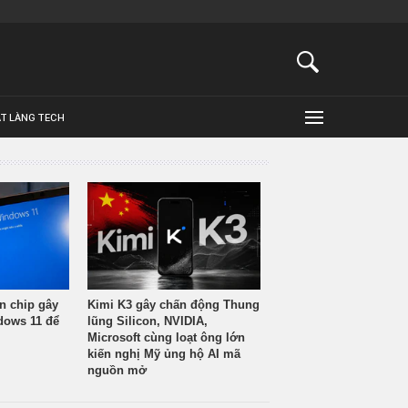
ẬT LÀNG TECH
n chip gây
Kimi K3 gây chấn động Thung
ndows 11 để
lũng Silicon, NVIDIA,
Microsoft cùng loạt ông lớn
kiến nghị Mỹ ủng hộ AI mã
nguồn mở