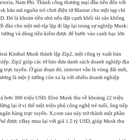
etoria, Nam Phi. Thành công thương mại đầu tiên đến với
sk bán mã nguồn trò chơi điện tử Blastar cho một tạp chí
D. Đó là khoản tiền nhỏ nếu đặt cạnh khối tài sản khổng
hởi đầu cho một mô-típ lặp đi lặp lại trong sự nghiệp Musk:
ý tưởng và dùng tiền kiếm được để bước vào canh bạc lớn
rai Kimbal Musk thành lập Zip2, một công ty xuất bản
hiệp. Zip2 giúp các tờ báo đưa danh sách doanh nghiệp địa
 trực tuyến. Ở giai đoạn đó, internet vẫn là vùng đất mới,
hương là một ý tưởng còn xa lạ với nhiều doanh nghiệp
á hơn 300 triệu USD. Elon Musk thu về khoảng 22 triệu
ng lại ở vị thế một triệu phú công nghệ trẻ tuổi, ông tiếp
 ngân hàng trực tuyến. X.com sau này trở thành một phần
al được eBay mua lại với giá 1,5 tỷ USD, giúp Musk thu