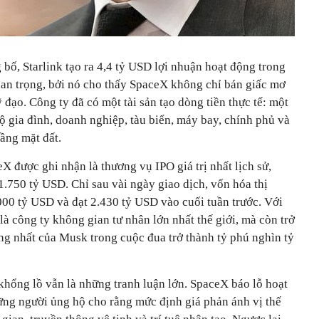
 bố, Starlink tạo ra 4,4 tỷ USD lợi nhuận hoạt động trong
an trọng, bởi nó cho thấy SpaceX không chỉ bán giấc mơ
 đạo. Công ty đã có một tài sản tạo dòng tiền thực tế: một
ộ gia đình, doanh nghiệp, tàu biển, máy bay, chính phủ và
tầng mặt đất.
 được ghi nhận là thương vụ IPO giá trị nhất lịch sử,
.750 tỷ USD. Chỉ sau vài ngày giao dịch, vốn hóa thị
000 tỷ USD và đạt 2.430 tỷ USD vào cuối tuần trước. Với
à công ty không gian tư nhân lớn nhất thế giới, mà còn trở
ng nhất của Musk trong cuộc đua trở thành tỷ phú nghìn tỷ
khổng lồ vẫn là những tranh luận lớn. SpaceX báo lỗ hoạt
ng người ủng hộ cho rằng mức định giá phản ánh vị thế