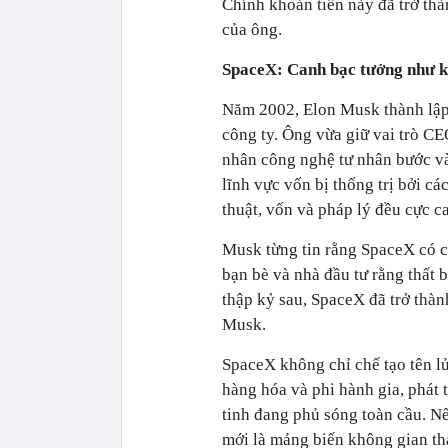
Chính khoản tiền này đã trở thà
của ông.
SpaceX: Canh bạc tưởng như k
Năm 2002, Elon Musk thành lập
công ty. Ông vừa giữ vai trò CE
nhân công nghệ tư nhân bước và
lĩnh vực vốn bị thống trị bởi cá
thuật, vốn và pháp lý đều cực c
Musk từng tin rằng SpaceX có 
bạn bè và nhà đầu tư rằng thất 
thập kỷ sau, SpaceX đã trở thàn
Musk.
SpaceX không chỉ chế tạo tên lử
hàng hóa và phi hành gia, phát t
tinh đang phủ sóng toàn cầu. Nế
mới là mảng biến không gian t