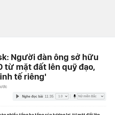
k: Người đàn ông sở hữu
 từ mặt đất lên quỹ đạo,
nh tế riêng'
RƯỚC
11:35
Nghe đọc bài
ào nhiều tầng hạ tầng của tương lai, từ mặt đất lên