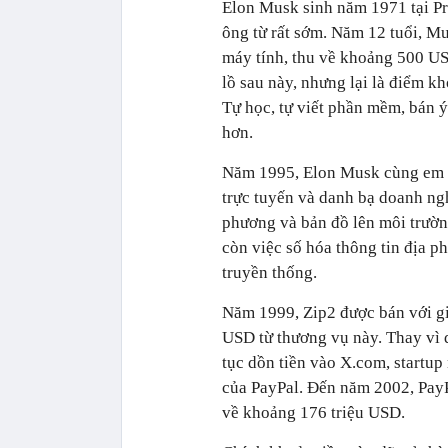
Elon Musk sinh năm 1971 tại Pr
ông từ rất sớm. Năm 12 tuổi, Mu
máy tính, thu về khoảng 500 US
lồ sau này, nhưng lại là điểm k
Tự học, tự viết phần mềm, bán 
hơn.
Năm 1995, Elon Musk cùng em t
trực tuyến và danh bạ doanh ng
phương và bản đồ lên môi trường
còn việc số hóa thông tin địa p
truyền thống.
Năm 1999, Zip2 được bán với gi
USD từ thương vụ này. Thay vì dừ
tục dồn tiền vào X.com, startup
của PayPal. Đến năm 2002, PayP
về khoảng 176 triệu USD.