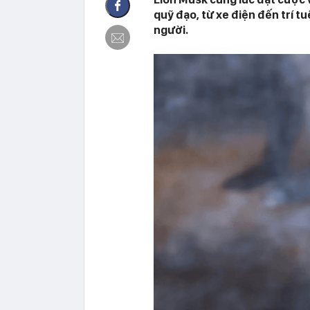
quỹ đạo, từ xe điện đến trí t
người.