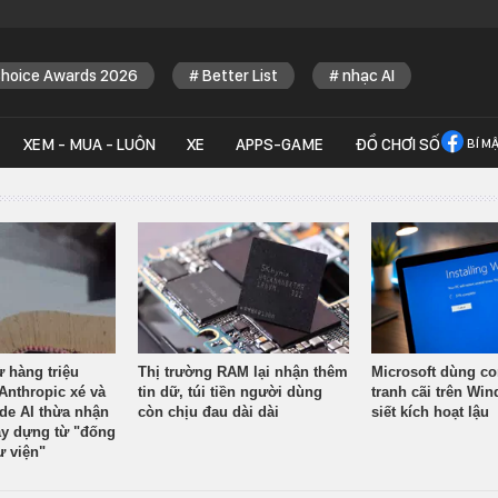
Choice Awards 2026
Better List
nhạc AI
XEM - MUA - LUÔN
XE
APPS-GAME
ĐỒ CHƠI SỐ
BÍ M
ừ hàng triệu
Thị trường RAM lại nhận thêm
Microsoft dùng co
Anthropic xé và
tin dữ, túi tiền người dùng
tranh cãi trên Wi
ude AI thừa nhận
còn chịu đau dài dài
siết kích hoạt lậu
y dựng từ "đống
ư viện"