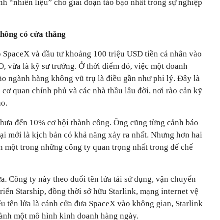
nh “nhiên liệu” cho giai đoạn táo bạo nhất trong sự nghiệp
hông có cửa thắng
 SpaceX và đầu tư khoảng 100 triệu USD tiền cá nhân vào
O, vừa là kỹ sư trưởng. Ở thời điểm đó, việc một doanh
o ngành hàng không vũ trụ là điều gần như phi lý. Đây là
c cơ quan chính phủ và các nhà thầu lâu đời, nơi rào cản kỹ
ao.
chưa đến 10% cơ hội thành công. Ông cũng từng cảnh báo
bại mới là kịch bản có khả năng xảy ra nhất. Nhưng hơn hai
h một trong những công ty quan trọng nhất trong đế chế
a. Công ty này theo đuổi tên lửa tái sử dụng, vận chuyển
riển Starship, đồng thời sở hữu Starlink, mạng internet vệ
u tên lửa là cánh cửa đưa SpaceX vào không gian, Starlink
hành một mô hình kinh doanh hàng ngày.