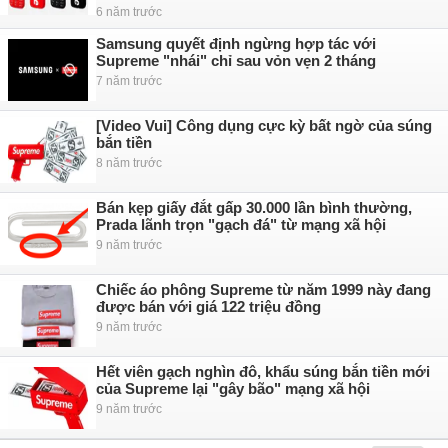
6 năm trước
Samsung quyết định ngừng hợp tác với
Supreme "nhái" chỉ sau vỏn vẹn 2 tháng
7 năm trước
[Video Vui] Công dụng cực kỳ bất ngờ của súng
bắn tiền
8 năm trước
Bán kẹp giấy đắt gấp 30.000 lần bình thường,
Prada lãnh trọn "gạch đá" từ mạng xã hội
9 năm trước
Chiếc áo phông Supreme từ năm 1999 này đang
được bán với giá 122 triệu đồng
9 năm trước
Hết viên gạch nghìn đô, khẩu súng bắn tiền mới
của Supreme lại "gây bão" mạng xã hội
9 năm trước