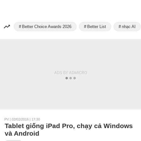
Better Choice Awards 2026
Better List
nhạc AI
PV
|
02/02/2016 | 17:30
Tablet giống iPad Pro, chạy cả Windows
và Android