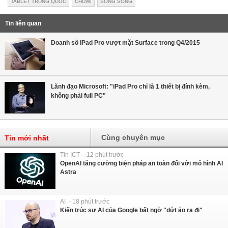
TABLET TRUNG QUỐC
CHUWI
SONG SONG
Tin liên quan
Doanh số iPad Pro vượt mặt Surface trong Q4/2015
Lãnh đạo Microsoft: "iPad Pro chỉ là 1 thiết bị đính kèm,
không phải full PC"
Cùng chuyên mục
Tin mới nhất
Tin ICT - 12 phút trước
OpenAI tăng cường biện pháp an toàn đối với mô hình AI
Astra
AI - 18 phút trước
Kiến trúc sư AI của Google bất ngờ "dứt áo ra đi"