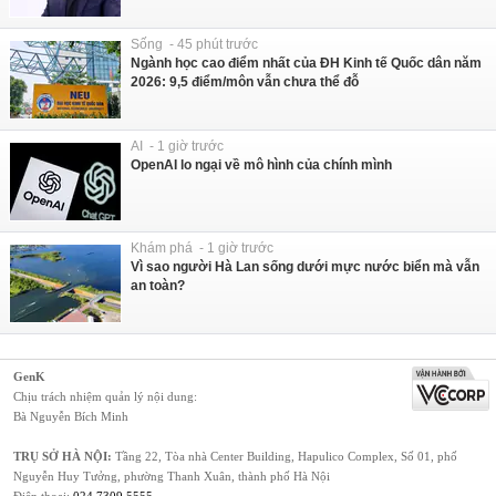
Sống - 45 phút trước
Ngành học cao điểm nhất của ĐH Kinh tế Quốc dân năm
2026: 9,5 điểm/môn vẫn chưa thể đỗ
AI - 1 giờ trước
OpenAI lo ngại về mô hình của chính mình
Khám phá - 1 giờ trước
Vì sao người Hà Lan sống dưới mực nước biển mà vẫn
an toàn?
GenK
Chịu trách nhiệm quản lý nội dung:
Bà Nguyễn Bích Minh
TRỤ SỞ HÀ NỘI:
Tầng 22, Tòa nhà Center Building, Hapulico Complex, Số 01, phố
Nguyễn Huy Tưởng, phường Thanh Xuân, thành phố Hà Nội
Điện thoại:
024 7309 5555
.