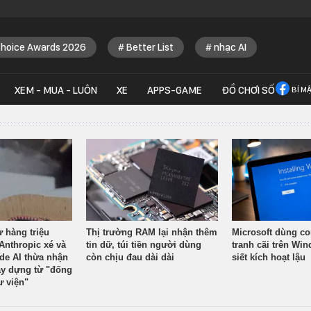
Choice Awards 2026
Better List
nhạc AI
XEM - MUA - LUÔN
XE
APPS-GAME
ĐỒ CHƠI SỐ
BÍ M
ừ hàng triệu
Thị trường RAM lại nhận thêm
Microsoft dùng co
Anthropic xé và
tin dữ, túi tiền người dùng
tranh cãi trên Wi
ude AI thừa nhận
còn chịu đau dài dài
siết kích hoạt lậu
y dựng từ "đống
ư viện"