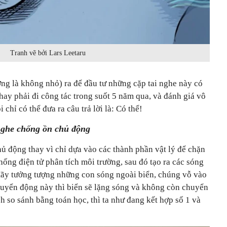
Tranh vẽ bởi Lars Leetaru
ng là không nhỏ) ra để đầu tư những cặp tai nghe này có
ay phải đi công tác trong suốt 5 năm qua, và đánh giá vô
 chỉ có thể đưa ra câu trả lời là: Có thể!
 nghe chống ồn chủ động
ủ động thay vì chỉ dựa vào các thành phần vật lý để chặn
hống điện tử phân tích môi trường, sau đó tạo ra các sóng
 Hãy tưởng tượng những con sóng ngoài biển, chúng vỗ vào
 chuyển động này thì biển sẽ lặng sóng và không còn chuyển
h so sánh bằng toán học, thì ta như đang kết hợp số 1 và