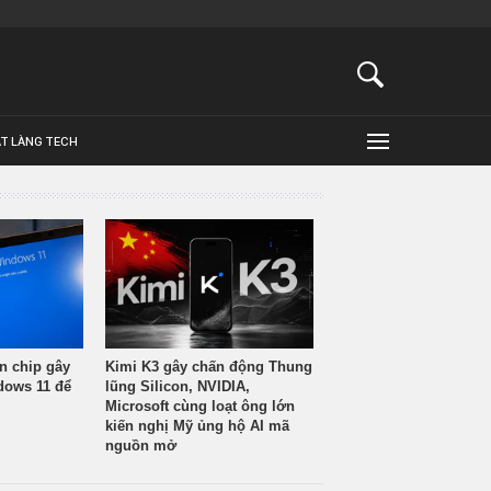
ẬT LÀNG TECH
n chip gây
Kimi K3 gây chấn động Thung
ndows 11 để
lũng Silicon, NVIDIA,
Microsoft cùng loạt ông lớn
kiến nghị Mỹ ủng hộ AI mã
nguồn mở