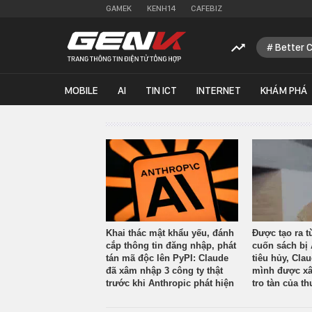
GAMEK
KENH14
CAFEBIZ
Better 
MOBILE
AI
TIN ICT
INTERNET
KHÁM PHÁ
Khai thác mật khẩu yếu, đánh
Được tạo ra t
cắp thông tin đăng nhập, phát
cuốn sách bị 
tán mã độc lên PyPI: Claude
tiêu hủy, Cla
đã xâm nhập 3 công ty thật
mình được xâ
trước khi Anthropic phát hiện
tro tàn của th