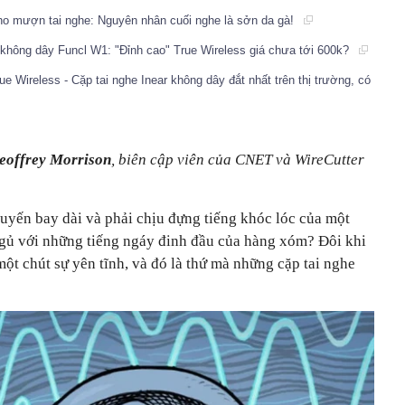
cho mượn tai nghe: Nguyên nhân cuối nghe là sởn da gà!
không dây Funcl W1: "Đỉnh cao" True Wireless giá chưa tới 600k?
Wireless - Cặp tai nghe Inear không dây đắt nhất trên thị trường, có
eoffrey Morrison
, biên cập viên của CNET và WireCutter
huyến bay dài và phải chịu đựng tiếng khóc lóc của một
ngủ với những tiếng ngáy đinh đầu của hàng xóm? Đôi khi
một chút sự yên tĩnh, và đó là thứ mà những cặp tai nghe