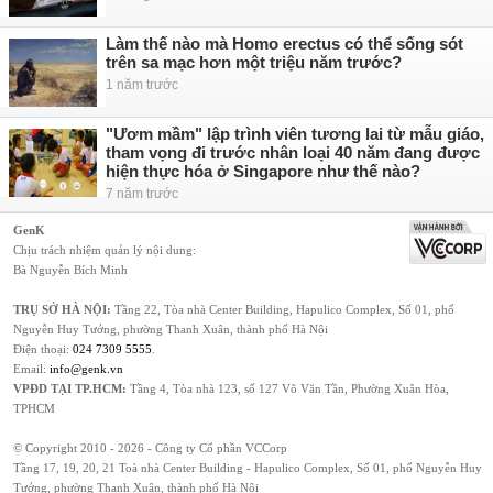
Làm thế nào mà Homo erectus có thể sống sót
trên sa mạc hơn một triệu năm trước?
1 năm trước
"Ươm mầm" lập trình viên tương lai từ mẫu giáo,
tham vọng đi trước nhân loại 40 năm đang được
hiện thực hóa ở Singapore như thế nào?
7 năm trước
GenK
Chịu trách nhiệm quản lý nội dung:
Bà Nguyễn Bích Minh
TRỤ SỞ HÀ NỘI:
Tầng 22, Tòa nhà Center Building, Hapulico Complex, Số 01, phố
Nguyễn Huy Tưởng, phường Thanh Xuân, thành phố Hà Nội
Điện thoại:
024 7309 5555
.
Email:
info@genk.vn
VPĐD TẠI TP.HCM:
Tầng 4, Tòa nhà 123, số 127 Võ Văn Tần, Phường Xuân Hòa,
TPHCM
© Copyright 2010 - 2026 - Công ty Cổ phần VCCorp
Tầng 17, 19, 20, 21 Toà nhà Center Building - Hapulico Complex, Số 01, phố Nguyễn Huy
Tưởng, phường Thanh Xuân, thành phố Hà Nội