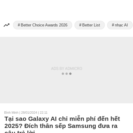
Better Choice Awards 2026
Better List
nhạc AI
Bình Minh
|
28/01/2024 | 22:11
Tại sao Galaxy AI chỉ miễn phí đến hết
2025? Đích thân sếp Samsung đưa ra
câu trả lời