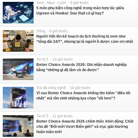
Xem - Mua - Luôn - 9 giờ trước
5 món phụ kiện công nghệ trong màn hợp tác giữa
Ugreen và Honkai: Star Rail có gì hay?
Sống - 9 giờ trước
Người Việt lên kế hoạch du lịch thường bị xem như
“tổng đài 24/7”, nhưng lại là người ít được cảm ơn nhất
Tin ICT - 10 giờ trước
Better Choice Awards 2026: Ghi nhận doanh nghiệp
bằng “những gì đã làm và đo được”
Trà đá công nghệ - 10 giờ trước
Vì sao Better Choice Awards không tìm kiếm "điều tốt
nhất" mà tôn vinh những lựa chọn "tốt hơn"?
Tin ICT - 11 giờ trước
Better Choice Awards 2026 chính thức khởi động: Chốt
chủ đề “Đổi mới Vượt Biên giới” và trục giải thưởng
hoàn toàn mới