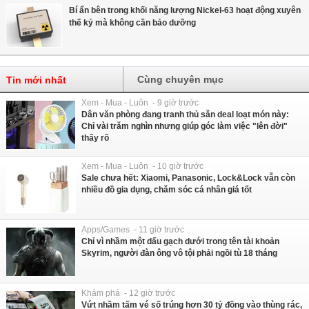
Bí ẩn bên trong khối năng lượng Nickel-63 hoạt động xuyên
thế kỷ mà không cần bảo dưỡng
Cùng chuyên mục
Tin mới nhất
Xem - Mua - Luôn - 9 giờ trước
Dân văn phòng đang tranh thủ săn deal loạt món này:
Chỉ vài trăm nghìn nhưng giúp góc làm việc "lên đời"
thấy rõ
Xem - Mua - Luôn - 10 giờ trước
Sale chưa hết: Xiaomi, Panasonic, Lock&Lock vẫn còn
nhiều đồ gia dụng, chăm sóc cá nhân giá tốt
Apps/Games - 11 giờ trước
Chỉ vì nhầm một dấu gạch dưới trong tên tài khoản
Skyrim, người đàn ông vô tội phải ngồi tù 18 tháng
Khám phá - 12 giờ trước
Vứt nhầm tấm vé số trúng hơn 30 tỷ đồng vào thùng rác,