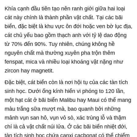
Khía cạnh đầu tiên tạo nên ranh giới giữa hai loại
cát này chính là thành phần vật chất. Tại các bãi
biển, đặc biệt là khu vực ôn đới hoặc ven bờ lục địa,
cát chủ yếu bao gồm thạch anh với tỷ lệ dao động
từ 70% đến 90%. Tuy nhiên, chúng không hề
nguyên chất mà thường xuyên pha trộn thêm
fenspat, mica và nhiều loại khoáng vật nặng như
zircon hay magnetit.
Đặc biệt, cát biển còn là nơi hội tụ của các tàn tích
sinh học. Dưới ống kính hiển vi phóng to 120 lần,
một hạt cát ở bãi biển Malibu hay Maui có thể mang
màu trắng sữa mượt mà, bao quanh bởi những
mảnh vụn san hô, vụn vỏ sò, xác trùng lỗ và thậm
chí là cả vật chất núi lửa. Ở các bãi biển nhiệt đới,
tàn tích sinh học chứa canxi cacbonat có thể chiếm