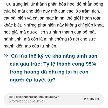
Tựu trung lại, từ thành phần hóa học, độ nhẵn bóng
của bề mặt cho đến quy mô của các lớp trầm tích,
cát bãi biển và cát sa mạc là hai thế giới hoàn toàn
khác biệt. Những phát hiện này không chỉ giúp khoa
học giải mã được lịch sử hình thành của bề mặt
hành tinh, mà còn là minh chứng rõ nét cho sức
mạnh kiến tạo của tự nhiên.
Cú lừa thế kỷ về khả năng sinh sản
của gấu trúc: Tỷ lệ thành công 95%
trong hoang dã nhưng lại bị con
người ép tuyệt tự?
Theo
doisongphapluat.nguoiduatin.vn
Copy link
14/04/2026 10:17 (GMT +7)