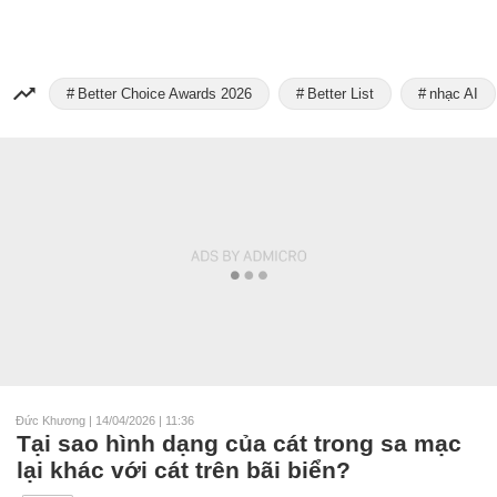
Better Choice Awards 2026
Better List
nhạc AI
Đức Khương
|
14/04/2026 | 11:36
Tại sao hình dạng của cát trong sa mạc
lại khác với cát trên bãi biển?