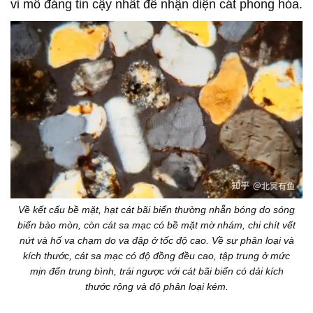
vi mô đáng tin cậy nhất để nhận diện cát phong hóa.
Về kết cấu bề mặt, hạt cát bãi biển thường nhẵn bóng do sóng
biển bào mòn, còn cát sa mạc có bề mặt mờ nhám, chi chít vết
nứt và hố va chạm do va đập ở tốc độ cao. Về sự phân loại và
kích thước, cát sa mạc có độ đồng đều cao, tập trung ở mức
mịn đến trung bình, trái ngược với cát bãi biển có dải kích
thước rộng và độ phân loại kém.