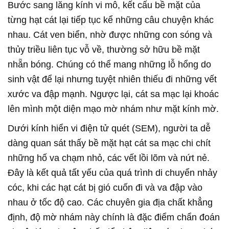
Bước sang lăng kính vi mô, kết cấu bề mặt của
từng hạt cát lại tiếp tục kể những câu chuyện khác
nhau. Cát ven biển, nhờ được những con sóng và
thủy triều liên tục vỗ về, thường sở hữu bề mặt
nhẵn bóng. Chúng có thể mang những lỗ hổng do
sinh vật để lại nhưng tuyệt nhiên thiếu đi những vết
xước va đập mạnh. Ngược lại, cát sa mạc lại khoác
lên mình một diện mạo mờ nhám như mặt kính mờ.
Dưới kính hiển vi điện tử quét (SEM), người ta dễ
dàng quan sát thấy bề mặt hạt cát sa mạc chi chít
những hố va chạm nhỏ, các vết lồi lõm và nứt nẻ.
Đây là kết quả tất yếu của quá trình di chuyển nhảy
cóc, khi các hạt cát bị gió cuốn đi và va đập vào
nhau ở tốc độ cao. Các chuyên gia địa chất khẳng
định, độ mờ nhám này chính là đặc điểm chẩn đoán