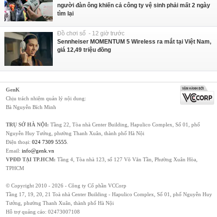
người đàn ông khiến cả công ty vệ sinh phải mất 2 ngày
tìm lại
Đồ chơi số - 12 giờ trước
Sennheiser MOMENTUM 5 Wireless ra mắt tại Việt Nam,
giá 12,49 triệu đồng
GenK
Chịu trách nhiệm quản lý nội dung:
Bà Nguyễn Bích Minh
TRỤ SỞ HÀ NỘI:
Tầng 22, Tòa nhà Center Building, Hapulico Complex, Số 01, phố
Nguyễn Huy Tưởng, phường Thanh Xuân, thành phố Hà Nội
Điện thoại:
024 7309 5555
.
Email:
info@genk.vn
VPĐD TẠI TP.HCM:
Tầng 4, Tòa nhà 123, số 127 Võ Văn Tần, Phường Xuân Hòa,
TPHCM
© Copyright 2010 - 2026 - Công ty Cổ phần VCCorp
Tầng 17, 19, 20, 21 Toà nhà Center Building - Hapulico Complex, Số 01, phố Nguyễn Huy
Tưởng, phường Thanh Xuân, thành phố Hà Nội
Hỗ trợ quảng cáo:
02473007108