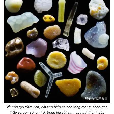
Về cấu tạo trầm tích, cát ven biển có các tầng mỏng, chéo góc
thấp và gợn sóng nhỏ, trong khi cát sa mạc hình thành các