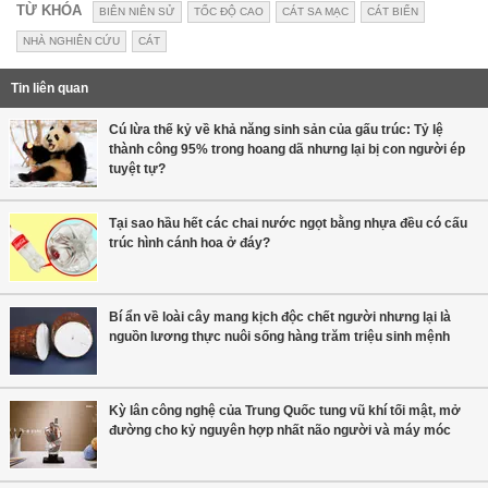
TỪ KHÓA
BIÊN NIÊN SỬ
TỐC ĐỘ CAO
CÁT SA MẠC
CÁT BIỂN
NHÀ NGHIÊN CỨU
CÁT
Tin liên quan
Cú lừa thế kỷ về khả năng sinh sản của gấu trúc: Tỷ lệ
thành công 95% trong hoang dã nhưng lại bị con người ép
tuyệt tự?
Tại sao hầu hết các chai nước ngọt bằng nhựa đều có cấu
trúc hình cánh hoa ở đáy?
Bí ẩn về loài cây mang kịch độc chết người nhưng lại là
nguồn lương thực nuôi sống hàng trăm triệu sinh mệnh
Kỳ lân công nghệ của Trung Quốc tung vũ khí tối mật, mở
đường cho kỷ nguyên hợp nhất não người và máy móc