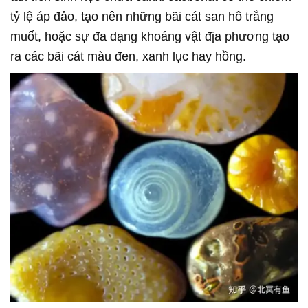
tỷ lệ áp đảo, tạo nên những bãi cát san hô trắng
muốt, hoặc sự đa dạng khoáng vật địa phương tạo
ra các bãi cát màu đen, xanh lục hay hồng.