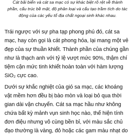
Cát bãi biển và cát sa mạc có sự khác biệt rõ rệt về thành
phần, cấu trúc bề mặt, độ phân loại và cấu tạo trầm tích do tác
động của các yếu tố địa chất ngoại sinh khác nhau.
Trái ngược với sự pha tạp phong phú đó, cát sa
mạc, hay còn gọi là cát phong hóa, lại mang một vẻ
đẹp của sự thuần khiết. Thành phần của chúng gần
như là thạch anh với tỷ lệ vượt mức 90%, thậm chí
tiệm cận mức tinh khiết hoàn toàn với hàm lượng
SiO₂ cực cao.
Dưới sự khắc nghiệt của gió sa mạc, các khoáng
vật mềm hơn đều bị bào mòn và loại bỏ qua thời
gian dài vận chuyển. Cát sa mạc hầu như không
chứa bất kỳ mảnh vụn sinh học nào, thể hiện tính
đơn điệu nhưng vô cùng bền bỉ, với màu sắc chủ
đạo thường là vàng, đỏ hoặc các gam màu nhạt do