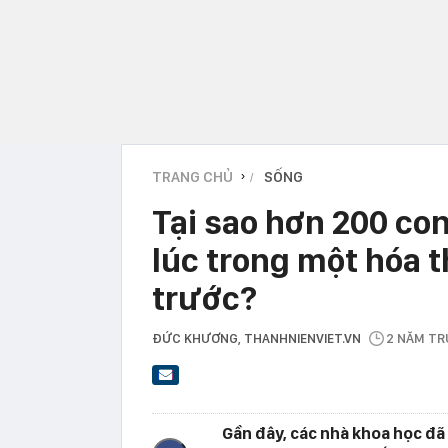
TRANG CHỦ
SỐNG
›
Tại sao hơn 200 con
lúc trong một hóa 
trước?
ĐỨC KHƯƠNG
, THANHNIENVIET.VN
2 NĂM T
Gần đây, các nhà khoa học đã 