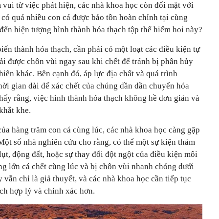
vui từ việc phát hiện, các nhà khoa học còn đối mặt với
i có quá nhiều con cá được bảo tồn hoàn chỉnh tại cùng
 đến hiện tượng hình thành hóa thạch tập thể hiếm hoi này?
iến thành hóa thạch, cần phải có một loạt các điều kiện tự
hải được chôn vùi ngay sau khi chết để tránh bị phân hủy
hiên khác. Bên cạnh đó, áp lực địa chất và quá trình
thời gian dài để xác chết của chúng dần dần chuyển hóa
hấy rằng, việc hình thành hóa thạch không hề đơn giản và
khắt khe.
 của hàng trăm con cá cùng lúc, các nhà khoa học càng gặp
 Một số nhà nghiên cứu cho rằng, có thể một sự kiện thảm
lụt, động đất, hoặc sự thay đổi đột ngột của điều kiện môi
ng lớn cá chết cùng lúc và bị chôn vùi nhanh chóng dưới
y vẫn chỉ là giả thuyết, và các nhà khoa học cần tiếp tục
ích hợp lý và chính xác hơn.