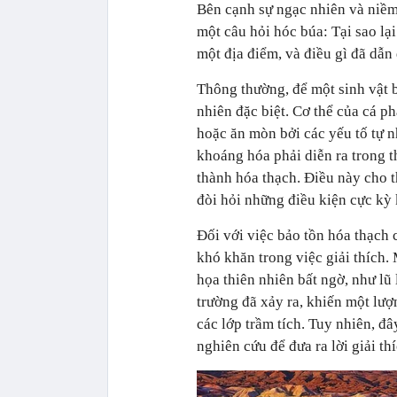
Bên cạnh sự ngạc nhiên và niềm 
một câu hỏi hóc búa: Tại sao lạ
một địa điểm, và điều gì đã dẫn
Thông thường, để một sinh vật b
nhiên đặc biệt. Cơ thể của cá p
hoặc ăn mòn bởi các yếu tố tự n
khoáng hóa phải diễn ra trong 
thành hóa thạch. Điều này cho t
đòi hỏi những điều kiện cực kỳ 
Đối với việc bảo tồn hóa thạch
khó khăn trong việc giải thích.
họa thiên nhiên bất ngờ, như lũ 
trường đã xảy ra, khiến một lượ
các lớp trầm tích. Tuy nhiên, đâ
nghiên cứu để đưa ra lời giải th