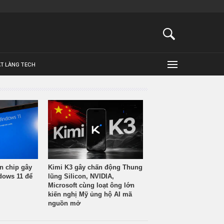
ẬT LÀNG TECH
n chip gây
Kimi K3 gây chấn động Thung
ndows 11 để
lũng Silicon, NVIDIA,
Microsoft cùng loạt ông lớn
kiến nghị Mỹ ủng hộ AI mã
nguồn mở