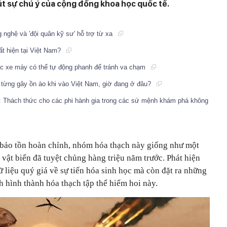
t sự chú ý của cộng đồng khoa học quốc tế.
g nghệ và 'đội quân kỹ sư' hỗ trợ từ xa
t hiện tại Việt Nam?
c xe máy có thể tự động phanh để tránh va chạm
từng gây ồn ào khi vào Việt Nam, giờ đang ở đâu?
im: Thách thức cho các phi hành gia trong các sứ mệnh khám phá không
 bảo tồn hoàn chỉnh, nhóm hóa thạch này giống như một
 vật biển đã tuyệt chủng hàng triệu năm trước. Phát hiện
 liệu quý giá về sự tiến hóa sinh học mà còn đặt ra những
nh hình thành hóa thạch tập thể hiếm hoi này.