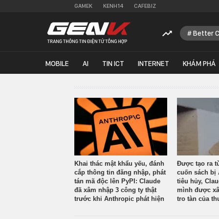
GAMEK
KENH14
CAFEBIZ
Better 
MOBILE
AI
TIN ICT
INTERNET
KHÁM PHÁ
Khai thác mật khẩu yếu, đánh
Được tạo ra t
cắp thông tin đăng nhập, phát
cuốn sách bị 
tán mã độc lên PyPI: Claude
tiêu hủy, Cla
đã xâm nhập 3 công ty thật
mình được xâ
trước khi Anthropic phát hiện
tro tàn của th