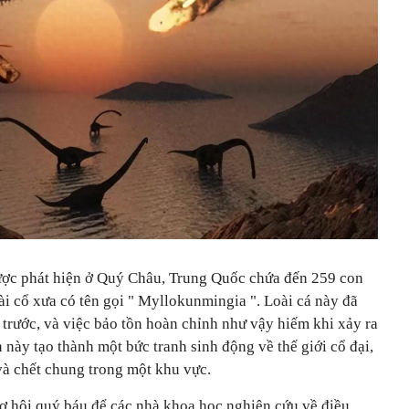
ợc phát hiện ở Quý Châu, Trung Quốc chứa đến 259 con
ài cổ xưa có tên gọi "
Myllokunmingia
". Loài cá này đã
 trước, và việc bảo tồn hoàn chỉnh như vậy hiếm khi xảy ra
 này tạo thành một bức tranh sinh động về thế giới cổ đại,
và chết chung trong một khu vực.
cơ hội quý báu để các nhà khoa học nghiên cứu về điều