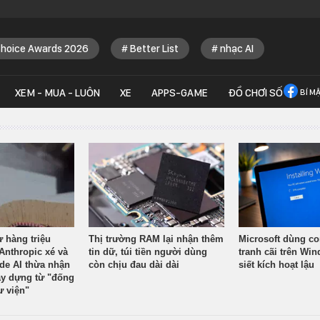
Choice Awards 2026
Better List
nhạc AI
XEM - MUA - LUÔN
XE
APPS-GAME
ĐỒ CHƠI SỐ
BÍ M
ừ hàng triệu
Thị trường RAM lại nhận thêm
Microsoft dùng co
Anthropic xé và
tin dữ, túi tiền người dùng
tranh cãi trên Wi
ude AI thừa nhận
còn chịu đau dài dài
siết kích hoạt lậu
y dựng từ "đống
ư viện"