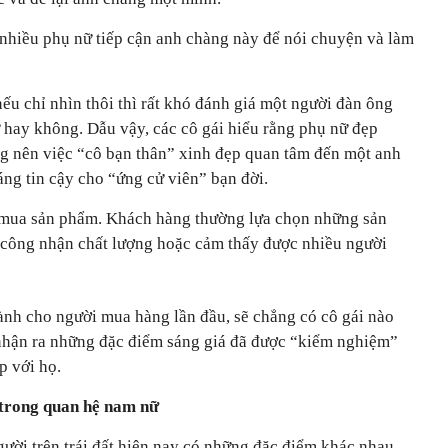
 nhiều phụ nữ tiếp cận anh chàng này để nói chuyện và làm
nếu chỉ nhìn thôi thì rất khó đánh giá một người đàn ông
 hay không. Dẫu vậy, các cô gái hiểu rằng phụ nữ đẹp
ng nên việc “cô bạn thân” xinh đẹp quan tâm đến một anh
ng tin cậy cho “ứng cử viên” bạn đời.
 mua sản phẩm. Khách hàng thường lựa chọn những sản
công nhận chất lượng hoặc cảm thấy được nhiều người
dành cho người mua hàng lần đầu, sẽ chẳng có cô gái nào
nhận ra những đặc điểm sáng giá đã được “kiểm nghiệm”
 với họ.
 trong quan hệ nam nữ
gười trên trái đất hiện nay có những đặc điểm khác nhau,