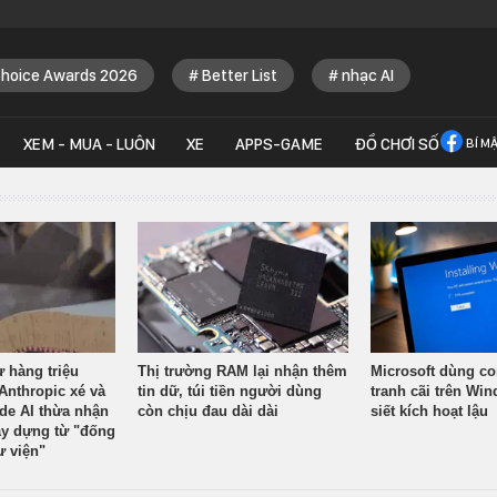
Choice Awards 2026
Better List
nhạc AI
XEM - MUA - LUÔN
XE
APPS-GAME
ĐỒ CHƠI SỐ
BÍ M
ừ hàng triệu
Thị trường RAM lại nhận thêm
Microsoft dùng co
Anthropic xé và
tin dữ, túi tiền người dùng
tranh cãi trên Wi
ude AI thừa nhận
còn chịu đau dài dài
siết kích hoạt lậu
y dựng từ "đống
ư viện"