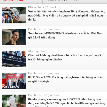
Khám phá - 32 phút trước
Vứt nhầm tấm vé số trúng hơn 30 tỷ đồng vào thùng rác,
người đàn ông khiến cả công ty vệ sinh phải mất 2 ngày
tìm lại
Đồ chơi số - 1 giờ trước
Sennheiser MOMENTUM 5 Wireless ra mắt tại Việt Nam,
giá 12,49 triệu đồng
AI - 1 giờ trước
Chatbot AI đang viral thực chất chỉ có một người ngồi
trả lời hàng nghìn câu hỏi
Đồ chơi số - 1 giờ trước
P.H.E Show 2026: Ba tầng trải nghiệm thiết bị nghe nhìn
và giải trí tại gia
Đồ chơi số - 2 giờ trước
Pin dự phòng siêu mỏng của UGREEN: Màu trắng quá
đẹp, sạc MagSafe 15W ngon lành cho iPhone, giá rẻ bằng