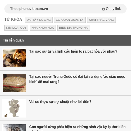
Theo
phunuvietnam.vn
Copy link
TỪ KHÓA
ĐẠI TÂY DƯƠNG
CƠ QUAN QUẢN LÝ
KHAI THÁC VÀNG
KIM LOẠI QUÝ
NHÀ KHOA HỌC
BIỂN ĐỊA TRUNG HẢI
Tin liên quan
Tại sao sư tử và linh cẩu luôn tỏ ra bất hòa với nhau?
Tại sao người Trung Quốc cổ đại lại sử dụng 'áo giáp ngọc
bích' để mai táng?
Voi có thực sự sợ chuột như lời đồn?
Con người từng phát hiện ra những sinh vật kỳ lạ thời tiền