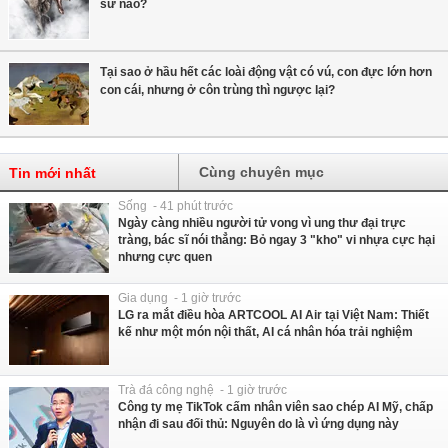
sử nào?
Tại sao ở hầu hết các loài động vật có vú, con đực lớn hơn
con cái, nhưng ở côn trùng thì ngược lại?
Cùng chuyên mục
Tin mới nhất
Sống - 41 phút trước
Ngày càng nhiều người tử vong vì ung thư đại trực
tràng, bác sĩ nói thẳng: Bỏ ngay 3 "kho" vi nhựa cực hại
nhưng cực quen
Gia dụng - 1 giờ trước
LG ra mắt điều hòa ARTCOOL AI Air tại Việt Nam: Thiết
kế như một món nội thất, AI cá nhân hóa trải nghiệm
Trà đá công nghệ - 1 giờ trước
Công ty mẹ TikTok cấm nhân viên sao chép AI Mỹ, chấp
nhận đi sau đối thủ: Nguyên do là vì ứng dụng này