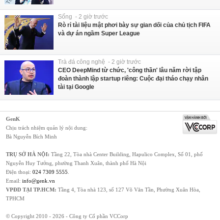
Sống - 2 giờ trước
Rò rỉ tài liệu mật phơi bày sự gian dối của chủ tịch FIFA
và dự án ngầm Super League
Trà đá công nghệ - 2 giờ trước
CEO DeepMind từ chức, 'công thần' lâu năm rời tập
đoàn thành lập startup riêng: Cuộc đại tháo chạy nhân
tài tại Google
GenK
Chịu trách nhiệm quản lý nội dung:
Bà Nguyễn Bích Minh
TRỤ SỞ HÀ NỘI:
Tầng 22, Tòa nhà Center Building, Hapulico Complex, Số 01, phố
Nguyễn Huy Tưởng, phường Thanh Xuân, thành phố Hà Nội
Điện thoại:
024 7309 5555
.
Email:
info@genk.vn
VPĐD TẠI TP.HCM:
Tầng 4, Tòa nhà 123, số 127 Võ Văn Tần, Phường Xuân Hòa,
TPHCM
© Copyright 2010 - 2026 - Công ty Cổ phần VCCorp