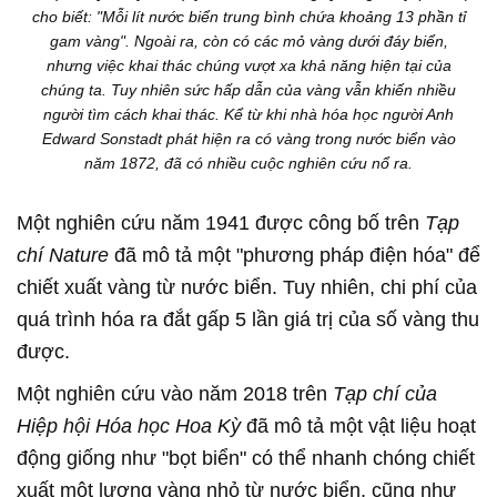
cho biết: "Mỗi lít nước biển trung bình chứa khoảng 13 phần tỉ
gam vàng". Ngoài ra, còn có các mỏ vàng dưới đáy biển,
nhưng việc khai thác chúng vượt xa khả năng hiện tại của
chúng ta. Tuy nhiên sức hấp dẫn của vàng vẫn khiến nhiều
người tìm cách khai thác. Kể từ khi nhà hóa học người Anh
Edward Sonstadt phát hiện ra có vàng trong nước biển vào
năm 1872, đã có nhiều cuộc nghiên cứu nổ ra.
Một nghiên cứu năm 1941 được công bố trên
Tạp
chí Nature
đã mô tả một "phương pháp điện hóa" để
chiết xuất vàng từ nước biển. Tuy nhiên, chi phí của
quá trình hóa ra đắt gấp 5 lần giá trị của số vàng thu
được.
Một nghiên cứu vào năm 2018 trên
Tạp chí của
Hiệp hội Hóa học Hoa Kỳ
đã mô tả một vật liệu hoạt
động giống như "bọt biển" có thể nhanh chóng chiết
xuất một lượng vàng nhỏ từ nước biển, cũng như