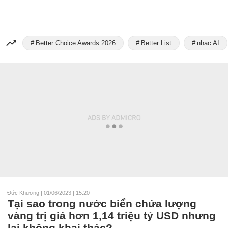
Better Choice Awards 2026
Better List
nhạc AI
Đức Khương
|
01/06/2023 | 15:20
Tại sao trong nước biển chứa lượng
vàng trị giá hơn 1,14 triệu tỷ USD nhưng
lại không khai thác?