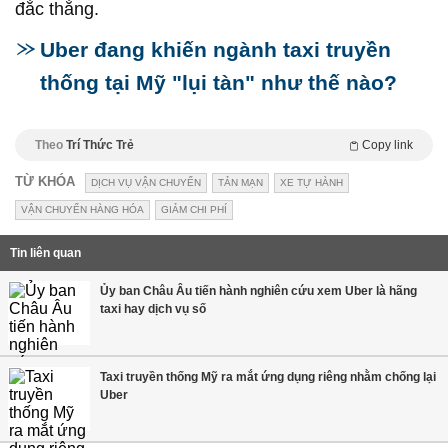
đắc thắng.
Uber đang khiến ngành taxi truyền
thống tại Mỹ "lụi tàn" như thế nào?
Theo
Trí Thức Trẻ
Copy link
TỪ KHÓA
DỊCH VỤ VẬN CHUYỂN
TẢN MẠN
XE TỰ HÀNH
VẬN CHUYỂN HÀNG HÓA
GIẢM CHI PHÍ
Tin liên quan
Ủy ban Châu Âu tiến hành nghiên cứu xem Uber là hãng
taxi hay dịch vụ số
Taxi truyền thống Mỹ ra mắt ứng dụng riêng nhằm chống lại
Uber