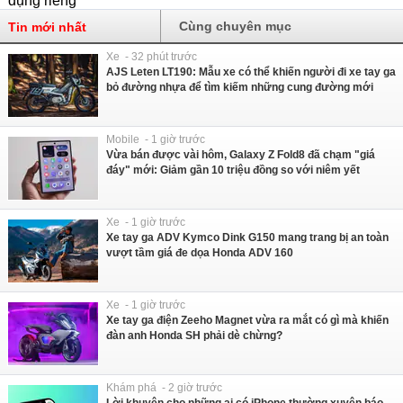
Cùng chuyên mục
Tin mới nhất
Xe - 32 phút trước
AJS Leten LT190: Mẫu xe có thể khiến người đi xe tay ga
bỏ đường nhựa để tìm kiếm những cung đường mới
Mobile - 1 giờ trước
Vừa bán được vài hôm, Galaxy Z Fold8 đã chạm "giá
đáy" mới: Giảm gần 10 triệu đồng so với niêm yết
Xe - 1 giờ trước
Xe tay ga ADV Kymco Dink G150 mang trang bị an toàn
vượt tầm giá đe dọa Honda ADV 160
Xe - 1 giờ trước
Xe tay ga điện Zeeho Magnet vừa ra mắt có gì mà khiến
đàn anh Honda SH phải dè chừng?
Khám phá - 2 giờ trước
Lời khuyên cho những ai có iPhone thường xuyên báo