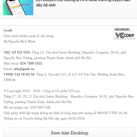
đầy bộ nhớ
GenK
Chịu trách nhiệm quản lý nội dung:
Bà Nguyễn Bích Minh
TRỤ SỞ HÀ NỘI:
Tầng 22, Tòa nhà Center Building, Hapulico Complex, Số 01, phố
Nguyễn Huy Tưởng, phường Thanh Xuân, thành phố Hà Nội
Điện thoại:
024 7309 5555
.
Email:
info@genk.vn
VPĐD TẠI TP.HCM:
Tầng 4, Tòa nhà 123, số 127 Võ Văn Tần, Phường Xuân Hòa,
TPHCM
© Copyright 2010 - 2026 - Công ty Cổ phần VCCorp
Tầng 17, 19, 20, 21 Toà nhà Center Building - Hapulico Complex, Số 01, phố Nguyễn Huy
Tưởng, phường Thanh Xuân, thành phố Hà Nội
Hỗ trợ quảng cáo:
02473007108
Giấy phép thiết lập trang thông tin điện tử tổng hợp trên mạng số 460/GP-TTĐT do Sở
Thông tin và Truyền thông Hà Nội cấp ngày 03/02/2016
Xem bản Desktop