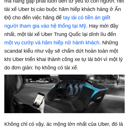
mà hãng gặp phải luôn đến từ yếu tố con người: hết
tài xế Uber bị cáo buộc hãm hiếp khách hàng ở Ấn
Độ cho đến việc hãng để
tay lái có tiền án giết
người tham gia vào hệ thống tại Mỹ
. Hay mới đây
nhất, một tài xế Uber Trung Quốc lại dính líu đến
một vụ cướp và hãm hiếp nữ hành khách
. Những
scandal kiểu như vậy sẽ chấm dứt hoàn toàn một
khi Uber triển khai thành công xe tự lái bởi vì một lý
do đơn giản: họ không có tài xế.
Không chỉ có vậy, ác mộng lớn nhất của Uber, đó là