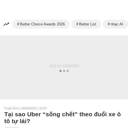
Better Choice Awards 2026
Better List
nhạc AI
Truật Xích
|
29/08/2015 | 15:07
Tại sao Uber “sống chết” theo đuổi xe ô
tô tự lái?