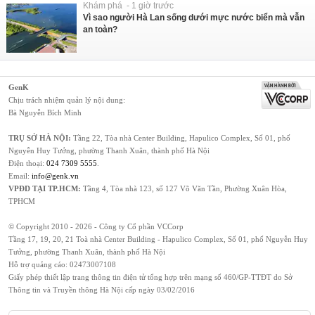
Khám phá - 1 giờ trước
Vì sao người Hà Lan sống dưới mực nước biển mà vẫn
an toàn?
GenK
Chịu trách nhiệm quản lý nội dung:
Bà Nguyễn Bích Minh
TRỤ SỞ HÀ NỘI:
Tầng 22, Tòa nhà Center Building, Hapulico Complex, Số 01, phố
Nguyễn Huy Tưởng, phường Thanh Xuân, thành phố Hà Nội
Điện thoại:
024 7309 5555
.
Email:
info@genk.vn
VPĐD TẠI TP.HCM:
Tầng 4, Tòa nhà 123, số 127 Võ Văn Tần, Phường Xuân Hòa,
TPHCM
© Copyright 2010 - 2026 - Công ty Cổ phần VCCorp
Tầng 17, 19, 20, 21 Toà nhà Center Building - Hapulico Complex, Số 01, phố Nguyễn Huy
Tưởng, phường Thanh Xuân, thành phố Hà Nội
Hỗ trợ quảng cáo:
02473007108
Giấy phép thiết lập trang thông tin điện tử tổng hợp trên mạng số 460/GP-TTĐT do Sở
Thông tin và Truyền thông Hà Nội cấp ngày 03/02/2016