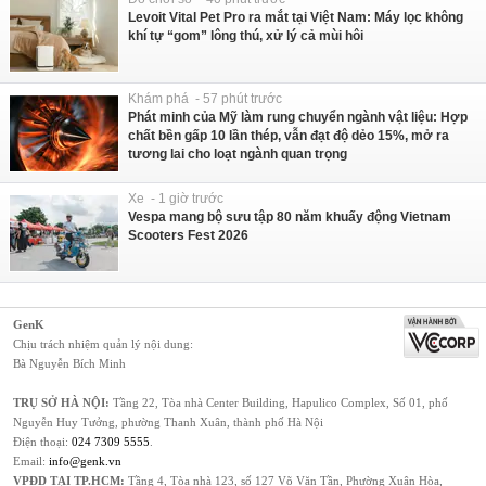
Levoit Vital Pet Pro ra mắt tại Việt Nam: Máy lọc không
khí tự “gom” lông thú, xử lý cả mùi hôi
Khám phá - 57 phút trước
Phát minh của Mỹ làm rung chuyển ngành vật liệu: Hợp
chất bền gấp 10 lần thép, vẫn đạt độ dẻo 15%, mở ra
tương lai cho loạt ngành quan trọng
Xe - 1 giờ trước
Vespa mang bộ sưu tập 80 năm khuấy động Vietnam
Scooters Fest 2026
GenK
Chịu trách nhiệm quản lý nội dung:
Bà Nguyễn Bích Minh
TRỤ SỞ HÀ NỘI:
Tầng 22, Tòa nhà Center Building, Hapulico Complex, Số 01, phố
Nguyễn Huy Tưởng, phường Thanh Xuân, thành phố Hà Nội
Điện thoại:
024 7309 5555
.
Email:
info@genk.vn
VPĐD TẠI TP.HCM:
Tầng 4, Tòa nhà 123, số 127 Võ Văn Tần, Phường Xuân Hòa,