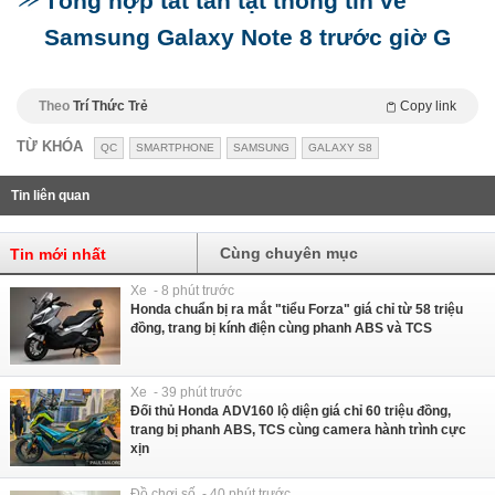
Tổng hợp tất tần tật thông tin về
Samsung Galaxy Note 8 trước giờ G
Theo
Trí Thức Trẻ
Copy link
TỪ KHÓA
QC
SMARTPHONE
SAMSUNG
GALAXY S8
Tin liên quan
Cùng chuyên mục
Tin mới nhất
Xe - 8 phút trước
Honda chuẩn bị ra mắt "tiểu Forza" giá chỉ từ 58 triệu
đồng, trang bị kính điện cùng phanh ABS và TCS
Xe - 39 phút trước
Đối thủ Honda ADV160 lộ diện giá chỉ 60 triệu đồng,
trang bị phanh ABS, TCS cùng camera hành trình cực
xịn
Đồ chơi số - 40 phút trước