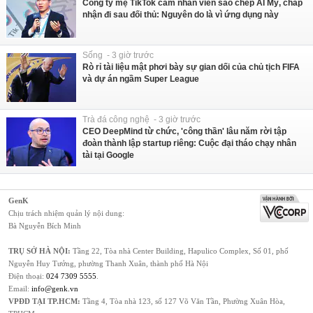
Công ty mẹ TikTok cấm nhân viên sao chép AI Mỹ, chấp
nhận đi sau đối thủ: Nguyên do là vì ứng dụng này
Sống - 3 giờ trước
Rò rỉ tài liệu mật phơi bày sự gian dối của chủ tịch FIFA
và dự án ngầm Super League
Trà đá công nghệ - 3 giờ trước
CEO DeepMind từ chức, 'công thần' lâu năm rời tập
đoàn thành lập startup riêng: Cuộc đại tháo chạy nhân
tài tại Google
GenK
Chịu trách nhiệm quản lý nội dung:
Bà Nguyễn Bích Minh
TRỤ SỞ HÀ NỘI:
Tầng 22, Tòa nhà Center Building, Hapulico Complex, Số 01, phố
Nguyễn Huy Tưởng, phường Thanh Xuân, thành phố Hà Nội
Điện thoại:
024 7309 5555
.
Email:
info@genk.vn
VPĐD TẠI TP.HCM:
Tầng 4, Tòa nhà 123, số 127 Võ Văn Tần, Phường Xuân Hòa,