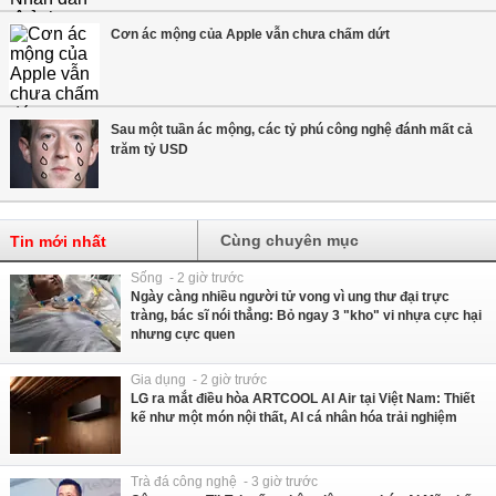
Cơn ác mộng của Apple vẫn chưa chấm dứt
Sau một tuần ác mộng, các tỷ phú công nghệ đánh mất cả
trăm tỷ USD
Cùng chuyên mục
Tin mới nhất
Sống - 2 giờ trước
Ngày càng nhiều người tử vong vì ung thư đại trực
tràng, bác sĩ nói thẳng: Bỏ ngay 3 "kho" vi nhựa cực hại
nhưng cực quen
Gia dụng - 2 giờ trước
LG ra mắt điều hòa ARTCOOL AI Air tại Việt Nam: Thiết
kế như một món nội thất, AI cá nhân hóa trải nghiệm
Trà đá công nghệ - 3 giờ trước