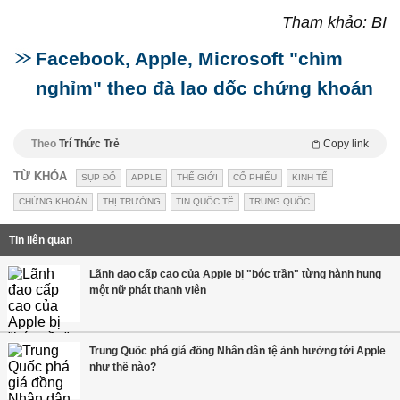
Tham khảo: BI
Facebook, Apple, Microsoft "chìm
nghỉm" theo đà lao dốc chứng khoán
Theo
Trí Thức Trẻ
Copy link
TỪ KHÓA
SỤP ĐỔ
APPLE
THẾ GIỚI
CỔ PHIẾU
KINH TẾ
CHỨNG KHOÁN
THỊ TRƯỜNG
TIN QUỐC TẾ
TRUNG QUỐC
Tin liên quan
Lãnh đạo cấp cao của Apple bị "bóc trần" từng hành hung
một nữ phát thanh viên
Trung Quốc phá giá đồng Nhân dân tệ ảnh hưởng tới Apple
như thế nào?