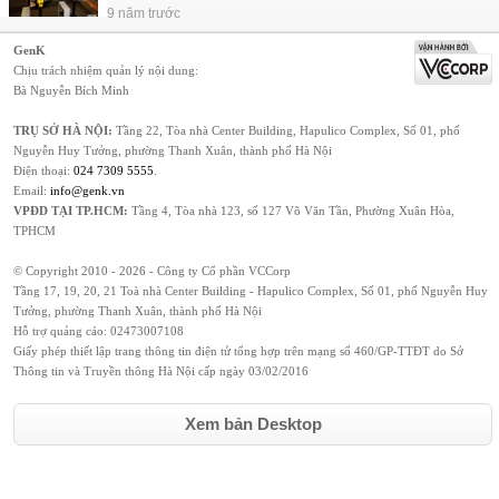
9 năm trước
GenK
Chịu trách nhiệm quản lý nội dung:
Bà Nguyễn Bích Minh
TRỤ SỞ HÀ NỘI:
Tầng 22, Tòa nhà Center Building, Hapulico Complex, Số 01, phố
Nguyễn Huy Tưởng, phường Thanh Xuân, thành phố Hà Nội
Điện thoại:
024 7309 5555
.
Email:
info@genk.vn
VPĐD TẠI TP.HCM:
Tầng 4, Tòa nhà 123, số 127 Võ Văn Tần, Phường Xuân Hòa,
TPHCM
© Copyright 2010 - 2026 - Công ty Cổ phần VCCorp
Tầng 17, 19, 20, 21 Toà nhà Center Building - Hapulico Complex, Số 01, phố Nguyễn Huy
Tưởng, phường Thanh Xuân, thành phố Hà Nội
Hỗ trợ quảng cáo:
02473007108
Giấy phép thiết lập trang thông tin điện tử tổng hợp trên mạng số 460/GP-TTĐT do Sở
Thông tin và Truyền thông Hà Nội cấp ngày 03/02/2016
Xem bản Desktop