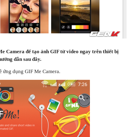
e Camera để tạo ảnh GIF từ video ngay trên thiết bị
ướng dẫn sau đây.
 về ứng dụng GIF Me Camera.