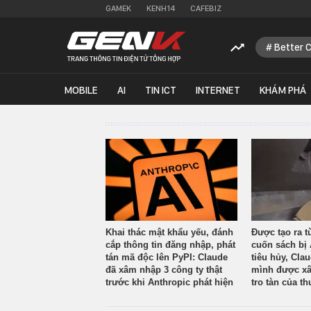
GAMEK
KENH14
CAFEBIZ
Better 
MOBILE
AI
TIN ICT
INTERNET
KHÁM PHÁ
Khai thác mật khẩu yếu, đánh
Được tạo ra t
cắp thông tin đăng nhập, phát
cuốn sách bị 
tán mã độc lên PyPI: Claude
tiêu hủy, Cla
đã xâm nhập 3 công ty thật
mình được xâ
trước khi Anthropic phát hiện
tro tàn của th