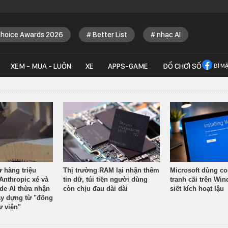
Choice Awards 2026
Better List
nhạc AI
XEM - MUA - LUÔN
XE
APPS-GAME
ĐỒ CHƠI SỐ
BÍ M
ừ hàng triệu
Thị trường RAM lại nhận thêm
Microsoft dùng co
Anthropic xé và
tin dữ, túi tiền người dùng
tranh cãi trên Wi
ude AI thừa nhận
còn chịu đau dài dài
siết kích hoạt lậu
y dựng từ "đống
ư viện"