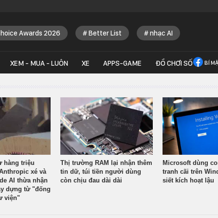
Choice Awards 2026
Better List
nhạc AI
XEM - MUA - LUÔN
XE
APPS-GAME
ĐỒ CHƠI SỐ
BÍ M
ừ hàng triệu
Thị trường RAM lại nhận thêm
Microsoft dùng co
Anthropic xé và
tin dữ, túi tiền người dùng
tranh cãi trên Wi
ude AI thừa nhận
còn chịu đau dài dài
siết kích hoạt lậu
y dựng từ "đống
ư viện"