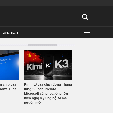
ẬT LÀNG TECH
n chip gây
Kimi K3 gây chấn động Thung
ndows 11 để
lũng Silicon, NVIDIA,
Microsoft cùng loạt ông lớn
kiến nghị Mỹ ủng hộ AI mã
nguồn mở