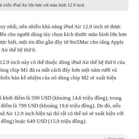
t triển iPad Air lớn hơn với màn hình 12.9 inch.
 duy nhất, nên nhiều khả năng iPad Air 12.9 inch sẽ được
đến cho người dùng tùy chọn kích thước màn hình lớn hơn
Được biết, một tin đồn gần đây từ 9to5Mac cho rằng Apple
Air‌ thế hệ thứ 6.
12.9 inch này có thể thuộc dòng iPad Air thế hệ thứ 6 của
 dùng chip M1 đã ra mắt cách đây hơn một năm rưỡi và
phiên bản kế nhiệm của nó dùng chip M2 sẽ xuất hiện
giá khởi điểm là 599 USD (khoảng 14,6 triệu đồng), trong
hởi điểm là 799 USD (khoảng 19,6 triệu đồng). Do đó, nếu
 Air 12.9 inch hiện tại thì rất có thể nó sẽ xuất hiện với
 đồng) hoặc 649 USD (15,9 triệu đồng).