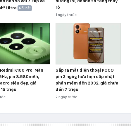
ơn hẳn so với Z Flip và
hưởng lợi, doanh số tăng thấy
rõ
h" Ultra
Nổi bật
1 ngày trước
 Redmi K100 Pro: Màn
Sắp ra mắt điện thoại POCO
5Hz, pin 8.580mAh,
pin 3 ngày, hứa hẹn cập nhật
cro siêu đẹp, giá
phần mềm đến 2032, giá chưa
15 triệu
đến 7 triệu
rước
2 ngày trước