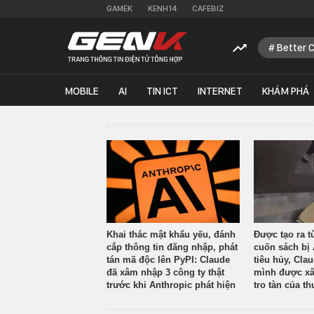
GAMEK
KENH14
CAFEBIZ
Better 
MOBILE
AI
TIN ICT
INTERNET
KHÁM PHÁ
Khai thác mật khẩu yếu, đánh
Được tạo ra t
cắp thông tin đăng nhập, phát
cuốn sách bị 
tán mã độc lên PyPI: Claude
tiêu hủy, Cla
đã xâm nhập 3 công ty thật
mình được xâ
trước khi Anthropic phát hiện
tro tàn của th