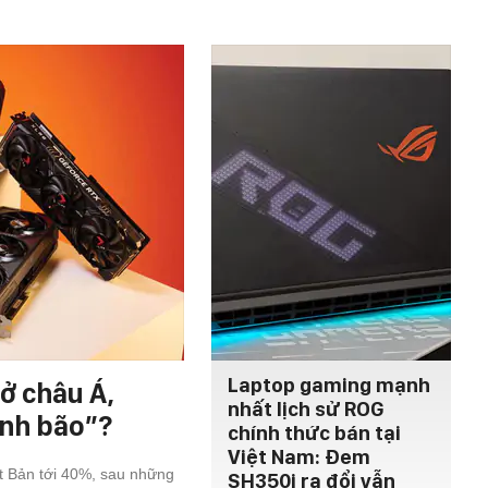
Laptop gaming mạnh
ở châu Á,
nhất lịch sử ROG
ính bão”?
chính thức bán tại
Việt Nam: Đem
ật Bản tới 40%, sau những
SH350i ra đổi vẫn