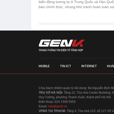
biến động tương tự ở Trung Quốc và Hàn Quố
báo chính thức, nhưng khó tránh hoàn toàn sứ
MOBILE
TIN ICT
INTERNET
KHÁ
Chịu trách nhiệm quản lý nội dung: Bà Nguyễn Bích M
TRỤ SỞ HÀ NỘI:
Tầng 22, Tòa nhà Center Building, 
Huy Tưởng, phường Thanh Xuân, thành phố Hà Nội
Điện thoại: 024 7309 5555.
Email:
info@genk.vn
VPĐD TẠI TP.HCM:
Tầng 4, Tòa nhà 123, số 127 Võ