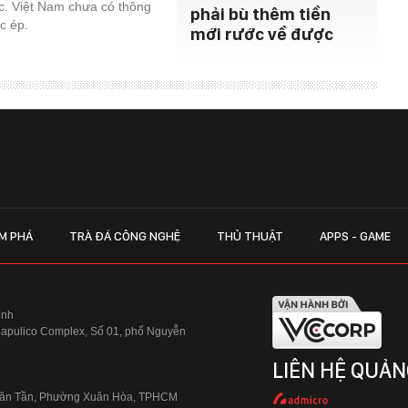
c. Việt Nam chưa có thông
phải bù thêm tiền
c ép.
mới rước về được
M PHÁ
TRÀ ĐÁ CÔNG NGHỆ
THỦ THUẬT
APPS - GAME
inh
Hapulico Complex, Số 01, phố Nguyễn
LIÊN HỆ QUẢN
 Văn Tần, Phường Xuân Hòa, TPHCM