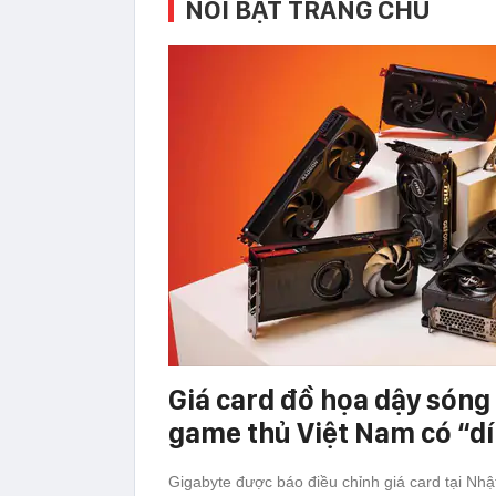
NỔI BẬT TRANG CHỦ
Giá card đồ họa dậy sóng 
game thủ Việt Nam có “d
Gigabyte được báo điều chỉnh giá card tại Nh