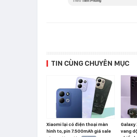
Theo
Tiền Phong
TIN CÙNG CHUYÊN MỤC
Xiaomi lại có điện thoại màn
Galaxy 
hình to, pin 7.500mAh giá sale
vang dộ