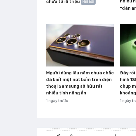
nhiều h
chưa tới 5 triệu
Nổi bật
"đàn an
Mgười dùng lâu năm chưa chắc
Đây rồi
đã biết một nút bấm trên điện
hình 18
thoại Samsung sở hữu rất
chụp ma
nhiều tính năng ẩn
khoảng 
1 ngày trước
1 ngày t