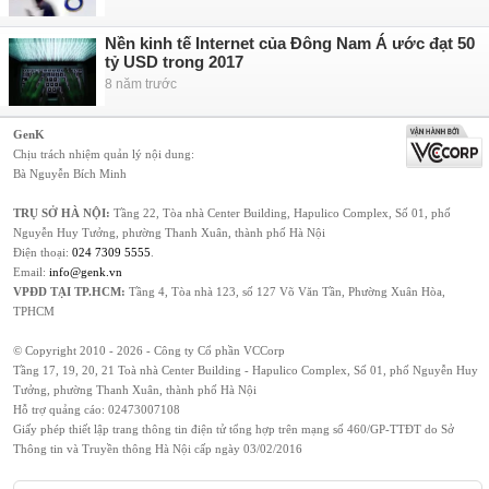
Nền kinh tế Internet của Đông Nam Á ước đạt 50
tỷ USD trong 2017
8 năm trước
GenK
Chịu trách nhiệm quản lý nội dung:
Bà Nguyễn Bích Minh
TRỤ SỞ HÀ NỘI:
Tầng 22, Tòa nhà Center Building, Hapulico Complex, Số 01, phố
Nguyễn Huy Tưởng, phường Thanh Xuân, thành phố Hà Nội
Điện thoại:
024 7309 5555
.
Email:
info@genk.vn
VPĐD TẠI TP.HCM:
Tầng 4, Tòa nhà 123, số 127 Võ Văn Tần, Phường Xuân Hòa,
TPHCM
© Copyright 2010 - 2026 - Công ty Cổ phần VCCorp
Tầng 17, 19, 20, 21 Toà nhà Center Building - Hapulico Complex, Số 01, phố Nguyễn Huy
Tưởng, phường Thanh Xuân, thành phố Hà Nội
Hỗ trợ quảng cáo:
02473007108
Giấy phép thiết lập trang thông tin điện tử tổng hợp trên mạng số 460/GP-TTĐT do Sở
Thông tin và Truyền thông Hà Nội cấp ngày 03/02/2016