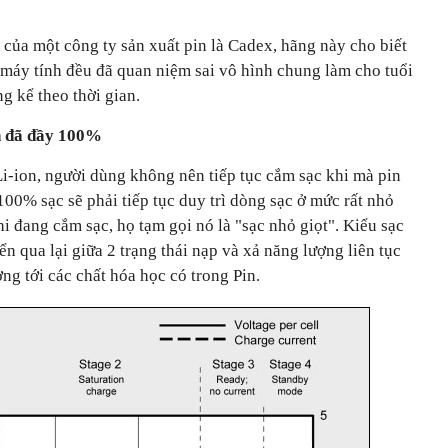
của một công ty sản xuất pin là Cadex, hãng này cho biết
 máy tính đều đã quan niệm sai vô hình chung làm cho tuổi
ng kể theo thời gian.
in đã đầy 100%
Li-ion, người dùng không nên tiếp tục cắm sạc khi mà pin
i 100% sạc sẽ phải tiếp tục duy trì dòng sạc ở mức rất nhỏ
hi đang cắm sạc, họ tạm gọi nó là "sạc nhỏ giọt". Kiểu sạc
n qua lại giữa 2 trạng thái nạp và xả năng lượng liên tục
ng tới các chất hóa học có trong Pin.