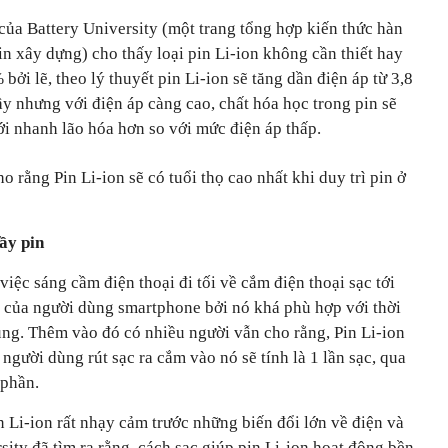
của Battery University (một trang tổng hợp kiến thức hàn
in xây dựng) cho thấy loại pin Li-ion không cần thiết hay
ởi lẽ, theo lý thuyết pin Li-ion sẽ tăng dần điện áp từ 3,8
ầy nhưng với điện áp càng cao, chất hóa học trong pin sẽ
i nhanh lão hóa hơn so với mức điện áp thấp.
o rằng Pin Li-ion sẽ có tuổi thọ cao nhất khi duy trì pin ở
đầy pin
ệc sáng cầm điện thoại đi tối về cắm điện thoại sạc tới
n của người dùng smartphone bởi nó khá phù hợp với thời
ùng. Thêm vào đó có nhiều người vẫn cho rằng, Pin Li-ion
 người dùng rút sạc ra cắm vào nó sẽ tính là 1 lần sạc, qua
 phần.
n Li-ion rất nhạy cảm trước những biến đổi lớn về điện và
sity đã tìm ra rằng, cách sạc giúp pin Li-ion hoạt động bền