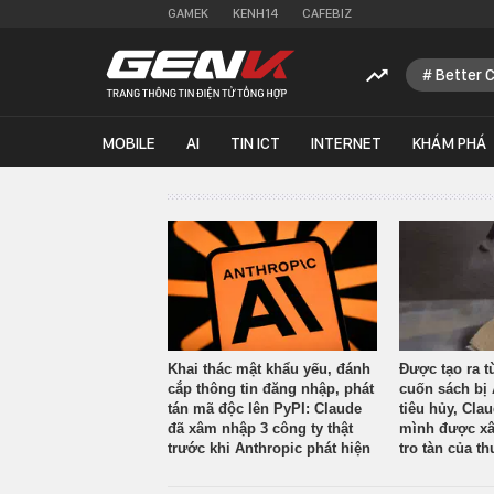
GAMEK
KENH14
CAFEBIZ
Better 
MOBILE
AI
TIN ICT
INTERNET
KHÁM PHÁ
Khai thác mật khẩu yếu, đánh
Được tạo ra t
cắp thông tin đăng nhập, phát
cuốn sách bị 
tán mã độc lên PyPI: Claude
tiêu hủy, Cla
đã xâm nhập 3 công ty thật
mình được xâ
trước khi Anthropic phát hiện
tro tàn của th