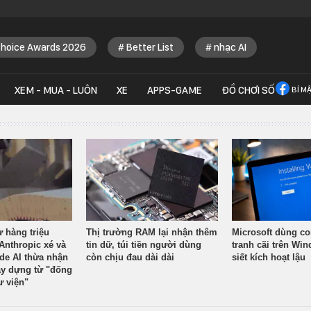
Choice Awards 2026
Better List
nhạc AI
XEM - MUA - LUÔN
XE
APPS-GAME
ĐỒ CHƠI SỐ
BÍ M
ừ hàng triệu
Thị trường RAM lại nhận thêm
Microsoft dùng co
Anthropic xé và
tin dữ, túi tiền người dùng
tranh cãi trên Wi
ude AI thừa nhận
còn chịu đau dài dài
siết kích hoạt lậu
y dựng từ "đống
ư viện"