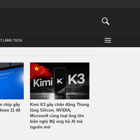
ẬT LÀNG TECH
n chip gây
Kimi K3 gây chấn động Thung
ndows 11 để
lũng Silicon, NVIDIA,
Microsoft cùng loạt ông lớn
kiến nghị Mỹ ủng hộ AI mã
nguồn mở