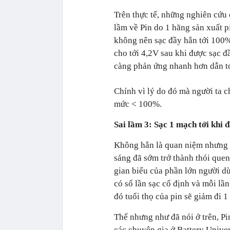
Trên thực tế, những nghiên cứu 
lầm về Pin do 1 hãng sản xuất p
không nên sạc đầy hẳn tới 100% b
cho tới 4,2V sau khi được sạc đ
càng phản ứng nhanh hơn dẫn tớ
Chính vì lý do đó mà người ta ch
mức < 100%.
Sai lầm 3: Sạc 1 mạch tới khi 
Không hẳn là quan niệm nhưng vi
sáng đã sớm trở thành thói que
gian biểu của phần lớn người d
có số lần sạc cố định và mỗi lần
đó tuổi thọ của pin sẽ giảm đi 1
Thế nhưng như đã nói ở trên, Pi
các chuyên gia ở Battery Univer