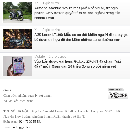
Xe - 1 giờ trước
Yamaha Avenue 125 ra mắt phiên bản mới, trang bị
phanh ABS Bosch quyết tâm đe dọa ngôi vương của
Honda Lead
Xe - 2 giờ trước
AJS Leten LT190: Mẫu xe có thể khiến người đi xe tay ga
bỏ đường nhựa để tìm kiếm những cung đường mới
Mobile - 2 giờ trước
Vừa bán được vài hôm, Galaxy Z Fold8 đã chạm "giá
đáy" mới: Giảm gần 10 triệu đồng so với niêm yết
GenK
Chịu trách nhiệm quản lý nội dung:
Bà Nguyễn Bích Minh
TRỤ SỞ HÀ NỘI:
Tầng 22, Tòa nhà Center Building, Hapulico Complex, Số 01, phố
Nguyễn Huy Tưởng, phường Thanh Xuân, thành phố Hà Nội
Điện thoại:
024 7309 5555
.
Email:
info@genk.vn