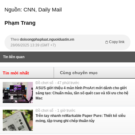
Nguồn: CNN, Daily Mail
Phạm Trang
Theo
doisongphapluat.nguoiduatin.vn
Copy link
28/06/2025 13:39 (GMT +7)
Tin liên quan
Cùng chuyên mục
Tin mới nhất
Đồ chơi số - 47 phút trước
ASUS giới thiệu 4 màn hình ProArt mới dành cho giới
sáng tạo: Chuẩn màu, tần số quét cao và tối ưu cho hệ
Mac
Đồ chơi số - 1 giờ trước
Trên tay nhanh reMarkable Paper Pure: Thiết kế siêu
mỏng, tập trung ghi chép thuần túy