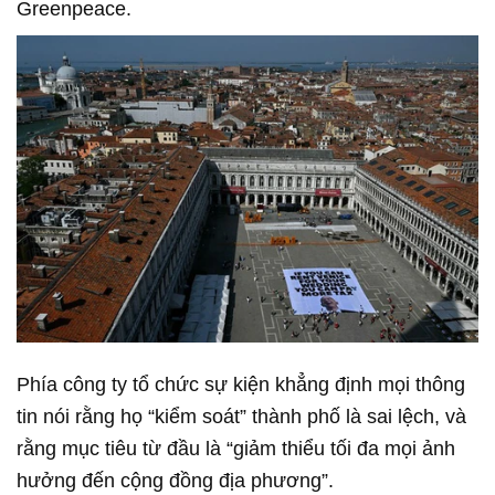
Greenpeace.
Phía công ty tổ chức sự kiện khẳng định mọi thông
tin nói rằng họ “kiểm soát” thành phố là sai lệch, và
rằng mục tiêu từ đầu là “giảm thiểu tối đa mọi ảnh
hưởng đến cộng đồng địa phương”.