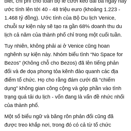
biết, chi phí cho toàn bộ lễ cưới kéo dài ba ngày này
ước tính lên tới 40 - 48 triệu euro (khoảng 1.223 -
1.468 tỷ đồng). Ước tính của Bộ Du lịch Venice,
chuỗi sự kiện này sẽ tạo ra gần 68% doanh thu du
lịch cả năm của thành phố chỉ trong một cuối tuần.
Tuy nhiên, không phải ai ở Venice cũng hoan
nghênh sự kiện này. Nhóm biểu tình “No Space for
Bezos” (Không chỗ cho Bezos) đã lên tiếng phản
đối và đe dọa phong tỏa kênh đào quanh các địa
điểm tổ chức. Họ cho rằng đám cưới đã “chiếm
dụng” không gian công cộng và góp phần vào tình
trạng quá tải du lịch - vốn đang là vấn đề nhức nhối
của thành phố.
Một số biểu ngữ và băng rôn phản đối cũng đã
được treo khắp nơi, trong đó có cả từ tổ chức