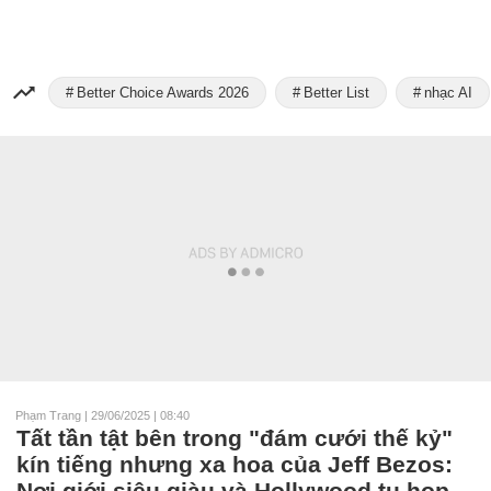
Better Choice Awards 2026
Better List
nhạc AI
Phạm Trang
|
29/06/2025 | 08:40
Tất tần tật bên trong "đám cưới thế kỷ"
kín tiếng nhưng xa hoa của Jeff Bezos:
Nơi giới siêu giàu và Hollywood tụ họp