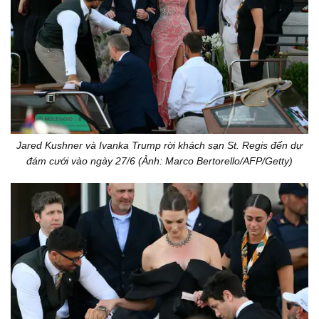
Jared Kushner và Ivanka Trump rời khách sạn St. Regis đến dự
đám cưới vào ngày 27/6 (Ảnh: Marco Bertorello/AFP/Getty)