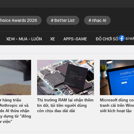
Choice Awards 2026
Better List
nhạc AI
XEM - MUA - LUÔN
XE
APPS-GAME
ĐỒ CHƠI SỐ
BÍ M
ừ hàng triệu
Thị trường RAM lại nhận thêm
Microsoft dùng co
Anthropic xé và
tin dữ, túi tiền người dùng
tranh cãi trên Wi
ude AI thừa nhận
còn chịu đau dài dài
siết kích hoạt lậu
y dựng từ "đống
ư viện"