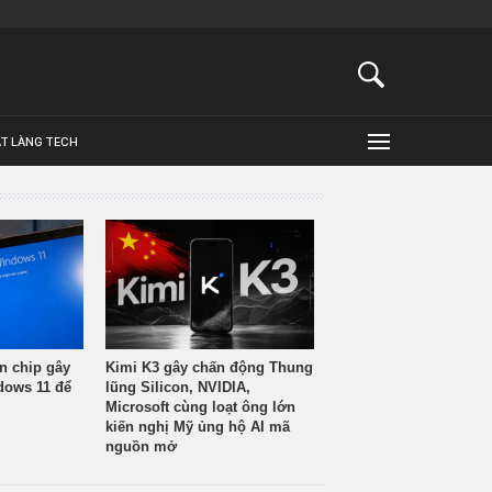
ẬT LÀNG TECH
n chip gây
Kimi K3 gây chấn động Thung
ndows 11 để
lũng Silicon, NVIDIA,
Microsoft cùng loạt ông lớn
kiến nghị Mỹ ủng hộ AI mã
nguồn mở