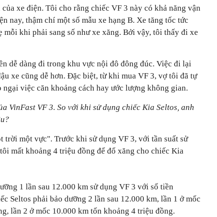
h của xe điện. Tôi cho rằng chiếc VF 3 này có khả năng vận
ện nay, thậm chí một số mẫu xe hạng B. Xe tăng tốc tức
ẹ mỗi khi phải sang số như xe xăng. Bởi vậy, tôi thấy đi xe
n dễ dàng đi trong khu vực nội đô đông đúc. Việc đi lại
ậu xe cũng dễ hơn. Đặc biệt, từ khi mua VF 3, vợ tôi đã tự
lo ngại việc căn khoảng cách hay ước lượng không gian.
ủa VinFast VF 3. So với khi sử dụng chiếc Kia Seltos, anh
êu?
ột trời một vực". Trước khi sử dụng VF 3, với tần suất sử
ôi mất khoảng 4 triệu đồng để đổ xăng cho chiếc Kia
dưỡng 1 lần sau 12.000 km sử dụng VF 3 với số tiền
ếc Seltos phải bảo dưỡng 2 lần sau 12.000 km, lần 1 ở mốc
ng, lần 2 ở mốc 10.000 km tốn khoảng 4 triệu đồng.