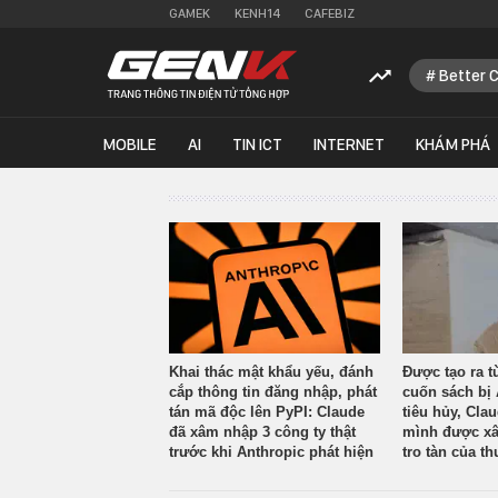
GAMEK
KENH14
CAFEBIZ
Better 
MOBILE
AI
TIN ICT
INTERNET
KHÁM PHÁ
Khai thác mật khẩu yếu, đánh
Được tạo ra t
cắp thông tin đăng nhập, phát
cuốn sách bị 
tán mã độc lên PyPI: Claude
tiêu hủy, Cla
đã xâm nhập 3 công ty thật
mình được xâ
trước khi Anthropic phát hiện
tro tàn của th