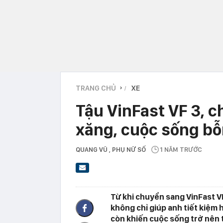
TRANG CHỦ
XE
›
Tậu VinFast VF 3, c
xăng, cuộc sống bỗ
QUANG VŨ
, PHỤ NỮ SỐ
1 NĂM TRƯỚC
Từ khi chuyển sang VinFast V
không chỉ giúp anh tiết kiệm
còn khiến cuộc sống trở nên t