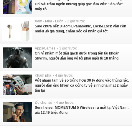
Chỉ vài trăm nghìn nhưng giúp góc làm việc "lên đời"
thấy rõ
Xem - Mua - Luôn - 2 giờ trước
Sale chưa hết: Xiaomi, Panasonic, Lock&Lock vẫn còn
nhiều đồ gia dụng, chăm sóc cá nhân giá tốt
Apps/Games - 3 giờ trước
Chỉ vì nhầm một dấu gạch dưới trong tên tài khoản
Skyrim, người đàn ông vô tội phải ngồi tù 18 tháng
Khám phá - 4 giờ trước
Vứt nhầm tấm vé số trúng hơn 30 tỷ đồng vào thùng rác,
người đàn ông khiến cả công ty vệ sinh phải mất 2 ngày
tìm lại
Đồ chơi số - 4 giờ trước
Sennheiser MOMENTUM 5 Wireless ra mắt tại Việt Nam,
giá 12,49 triệu đồng