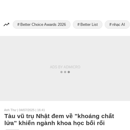
Better Choice Awards 2026
Better List
nhạc AI
Anh Thư
|
04/07/2025 | 16:41
Tàu vũ trụ Nhật đem về "khoáng chất
lửa" khiến ngành khoa học bối rối