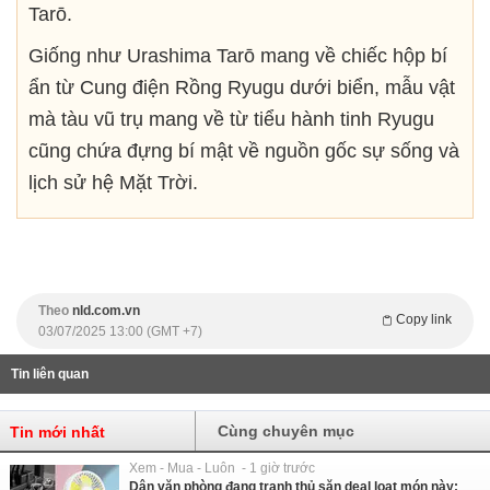
Tarō.
Giống như Urashima Tarō mang về chiếc hộp bí
ẩn từ Cung điện Rồng Ryugu dưới biển, mẫu vật
mà tàu vũ trụ mang về từ tiểu hành tinh Ryugu
cũng chứa đựng bí mật về nguồn gốc sự sống và
lịch sử hệ Mặt Trời.
Theo
nld.com.vn
Copy link
03/07/2025 13:00 (GMT +7)
Tin liên quan
Cùng chuyên mục
Tin mới nhất
Xem - Mua - Luôn - 1 giờ trước
Dân văn phòng đang tranh thủ săn deal loạt món này: