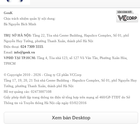
GenK
Chịu trách nhiệm quản lý nội dung:
Bà Nguyễn Bích Minh
TRỤ SỞ HÀ NỘI:
Tầng 22, Tòa nhà Center Building, Hapulico Complex, Số 01, phố
Nguyễn Huy Tưởng, phường Thanh Xuân, thành phố Hà Nội
Điện thoại:
024 7309 5555
.
Email:
info@genk.vn
VPĐD TẠI TP.HCM:
Tầng 4, Tòa nhà 123, số 127 Võ Văn Tần, Phường Xuân Hòa,
TPHCM
© Copyright 2010 - 2026 - Công ty Cổ phần VCCorp
Tầng 17, 19, 20, 21 Toà nhà Center Building - Hapulico Complex, Số 01, phố Nguyễn Huy
Tưởng, phường Thanh Xuân, thành phố Hà Nội
Hỗ trợ quảng cáo:
02473007108
Giấy phép thiết lập trang thông tin điện tử tổng hợp trên mạng số 460/GP-TTĐT do Sở
Thông tin và Truyền thông Hà Nội cấp ngày 03/02/2016
Xem bản Desktop