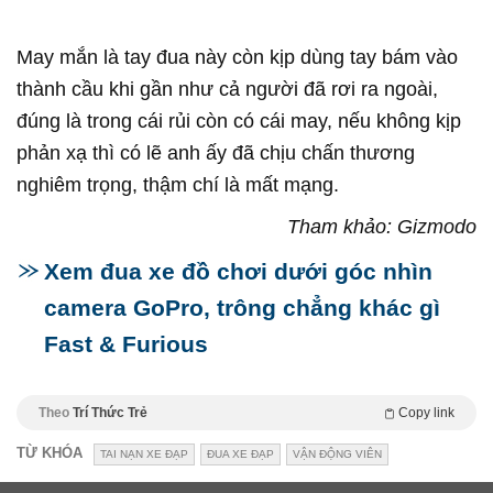
May mắn là tay đua này còn kịp dùng tay bám vào
thành cầu khi gần như cả người đã rơi ra ngoài,
đúng là trong cái rủi còn có cái may, nếu không kịp
phản xạ thì có lẽ anh ấy đã chịu chấn thương
nghiêm trọng, thậm chí là mất mạng.
Tham khảo: Gizmodo
Xem đua xe đồ chơi dưới góc nhìn
camera GoPro, trông chẳng khác gì
Fast & Furious
Theo
Trí Thức Trẻ
Copy link
TỪ KHÓA
TAI NẠN XE ĐẠP
ĐUA XE ĐẠP
VẬN ĐỘNG VIÊN