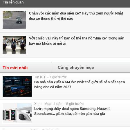
Tin liên quan
Chán với các màn đua siêu xe? Hãy thử xem người Nhật
đua xe thùng thú vị thế nào
Với chiếc vali này thì bạn có thể tha hồ "đua xe" trong sân
bay mà không ai nói gì
Cùng chuyên mục
Tin mới nhất
Tin ICT - 7 giờ trước
Ba nhà sản xuất RAM lớn nhất thế giới đã bán hết sạch
hàng cho cả năm 2027
Xem - Mua - Luôn - 8 giờ trước
Lướt mạng thấy deal ngon: Samsung, Huawei,
Soundcore... giảm sâu, có món gần nửa giá