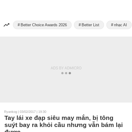
Better Choice Awards 2026
Better List
nhạc AI
Ryankog
|
03/02/2017 | 19:30
Tay lái xe đạp siêu may mắn, bị tông
suýt bay ra khỏi cầu nhưng vẫn bám lại
được