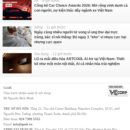
Xe - 8 giờ trước
Công bố Car Choice Awards 2026: Mở rộng vinh danh cả
con người, sự kiện thúc đẩy ngành xe Việt Nam
Sống - 11 giờ trước
Ngày càng nhiều người tử vong vì ung thư đại trực
tràng, bác sĩ nói thẳng: Bỏ ngay 3 "kho" vi nhựa cực hại
nhưng cực quen
Gia dụng - 12 giờ trước
LG ra mắt điều hòa ARTCOOL AI Air tại Việt Nam: Thiết
kế như một món nội thất, AI cá nhân hóa trải nghiệm
GenK
Chịu trách nhiệm quản lý nội dung:
Bà Nguyễn Bích Minh
TRỤ SỞ HÀ NỘI:
Tầng 22, Tòa nhà Center Building, Hapulico Complex, Số 01, phố
Nguyễn Huy Tưởng, phường Thanh Xuân, thành phố Hà Nội
Điện thoại:
024 7309 5555
.
Email:
info@genk.vn
VPĐD TẠI TP.HCM:
Tầng 4, Tòa nhà 123, số 127 Võ Văn Tần, Phường Xuân Hòa,