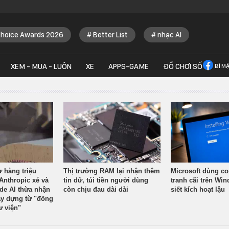
Choice Awards 2026
Better List
nhạc AI
XEM - MUA - LUÔN
XE
APPS-GAME
ĐỒ CHƠI SỐ
BÍ M
ừ hàng triệu
Thị trường RAM lại nhận thêm
Microsoft dùng co
Anthropic xé và
tin dữ, túi tiền người dùng
tranh cãi trên Wi
ude AI thừa nhận
còn chịu đau dài dài
siết kích hoạt lậu
y dựng từ "đống
ư viện"