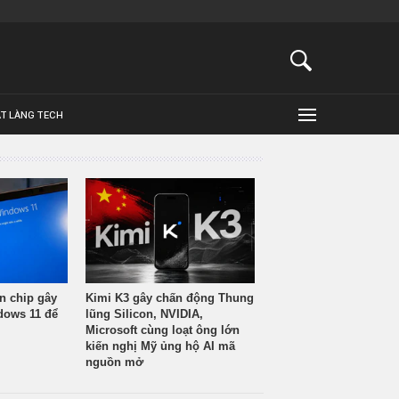
ẬT LÀNG TECH
n chip gây
Kimi K3 gây chấn động Thung
ndows 11 để
lũng Silicon, NVIDIA,
Microsoft cùng loạt ông lớn
kiến nghị Mỹ ủng hộ AI mã
nguồn mở