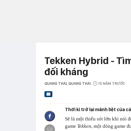
Tekken Hybrid - Tìm
đối kháng
QUANG THÁI
, QUANG THÁI
15 NĂM TRƯỚC
Thời kì trở lại mãnh liệt của 
Sẽ là một thiếu sót lớn khi nói
game
Tekken
, một dòng game đư