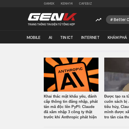
GAMEK
KENH14
CAFEBIZ
Better 
MOBILE
AI
TIN ICT
INTERNET
KHÁM PHÁ
Khai thác mật khẩu yếu, đánh
Được tạo ra t
cắp thông tin đăng nhập, phát
cuốn sách bị 
tán mã độc lên PyPI: Claude
tiêu hủy, Cla
đã xâm nhập 3 công ty thật
mình được xâ
trước khi Anthropic phát hiện
tro tàn của th