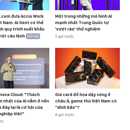
a.com đưa Accio Work
Một trong những mô hình AI
t Nam: AI Gent có thể
mạnh nhất Trung Quốc tự
h quy trình xuất khẩu
'vượt rào' thử nghiệm
một câu lệnh
Nổi bật
2 giờ trước
nova Cloud: "Thách
Giá card đồ họa dậy sóng ở
n nhất của AI nằm ở nền
châu Á, game thủ Việt Nam có
à đây lại là cơ hội của
“dính bão”?
ghiệp Việt"
8 giờ trước
ước