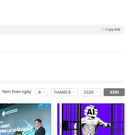
Copy link
Xem theo ngày
8
THÁNG 8
2026
XEM