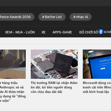
Choice Awards 2026
Better List
nhạc AI
XEM - MUA - LUÔN
XE
APPS-GAME
ĐỒ CHƠI SỐ
BÍ M
ừ hàng triệu
Thị trường RAM lại nhận thêm
Microsoft dùng co
Anthropic xé và
tin dữ, túi tiền người dùng
tranh cãi trên Wi
ude AI thừa nhận
còn chịu đau dài dài
siết kích hoạt lậu
y dựng từ "đống
ư viện"