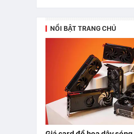
NỔI BẬT TRANG CHỦ
Giá card đồ họa dậy sóng 