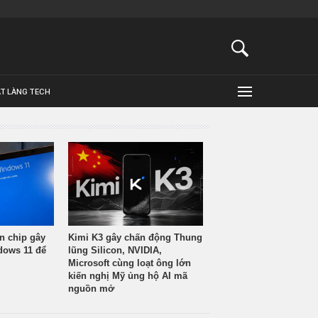
ẬT LÀNG TECH
n chip gây
Kimi K3 gây chấn động Thung
ndows 11 để
lũng Silicon, NVIDIA,
Microsoft cùng loạt ông lớn
kiến nghị Mỹ ủng hộ AI mã
nguồn mở