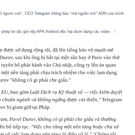
00 người con", CEO Telegram thông báo "mã nguồn mở" ADN của mình
 phép tin tặc gửi tệp APK Android độc hại dưới dạng các video
n được sử dụng rộng rãi, đã lên tiếng bảo vệ mạnh mẽ
Durov, sau khi ông bị bắt tại một sân bay ở Paris vào thứ
 tuyên bố phát hành vào Chủ nhật, công ty lên án quan
 một nền tảng phải chịu trách nhiệm cho việc lạm dụng
urov "không có gì phải che giấu."
a EU, bao gồm Luật Dịch vụ Kỹ thuật số — việc kiểm duyệt
u chuẩn ngành và không ngừng được cải thiện,"
Telegram
ov bị giam giữ tại Pháp.
am, Pavel Durov, không có gì phải che giấu và thường
ên bố tiếp tục.
"Việc cho rằng một nền tảng hoặc chủ sở
m về việc lạm dụng nền tảng là điều vô lý." "Chúng tôi