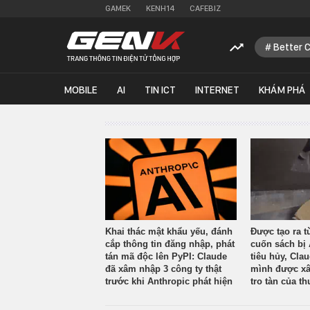
GAMEK
KENH14
CAFEBIZ
Better 
MOBILE
AI
TIN ICT
INTERNET
KHÁM PHÁ
Khai thác mật khẩu yếu, đánh
Được tạo ra t
cắp thông tin đăng nhập, phát
cuốn sách bị 
tán mã độc lên PyPI: Claude
tiêu hủy, Cla
đã xâm nhập 3 công ty thật
mình được xâ
trước khi Anthropic phát hiện
tro tàn của th