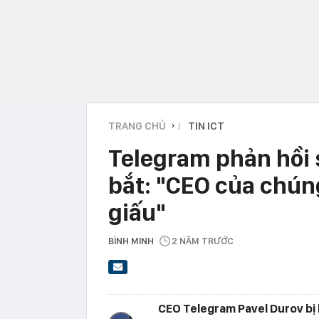
TRANG CHỦ
TIN ICT
›
Telegram phản hồi 
bắt: "CEO của chúng
giấu"
BÌNH MINH
2 NĂM TRƯỚC
CEO Telegram Pavel Durov bị b