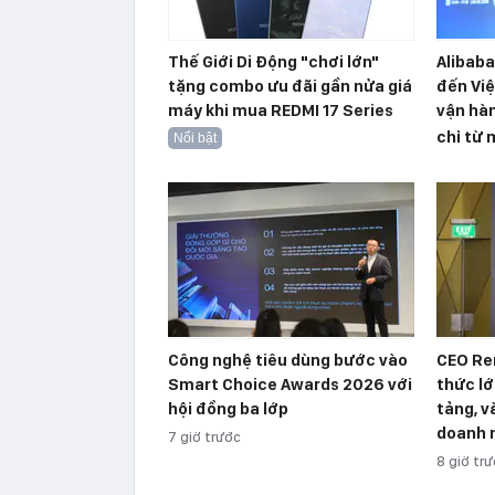
Thế Giới Di Động "chơi lớn"
Alibab
tặng combo ưu đãi gần nửa giá
đến Việ
máy khi mua REDMI 17 Series
vận hàn
chỉ từ 
Nổi bật
Công nghệ tiêu dùng bước vào
CEO Re
Smart Choice Awards 2026 với
thức lớ
hội đồng ba lớp
tảng, v
doanh n
7 giờ trước
8 giờ tr