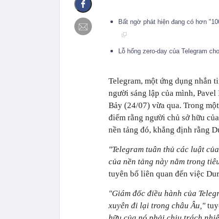
Bất ngờ phát hiện đang có hơn "1
Lỗ hổng zero-day của Telegram cho
Telegram, một ứng dụng nhắn ti
người sáng lập của mình, Pavel 
Bảy (24/07) vừa qua. Trong một
điểm rằng người chủ sở hữu của
nền tảng đó, khẳng định rằng D
"Telegram tuân thủ các luật củ
của nền tảng này nằm trong tiê
tuyên bố liên quan đến việc Dur
"Giám đốc điều hành của Telegr
xuyên đi lại trong châu Âu,"
tuy
hữu của nó phải chịu trách nhiệ