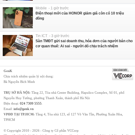
Mobile - 1 giờ trước
Điện thoại mới của HONOR giảm giá còn có 10 triệu
đồng
Tin ICT - 3 giờ trước
Sàn TMĐT gửi sai doanh thu, hóa đơn của người bán cho
cơ quan thuế: Ai sai - người đó chịu trách nhiệm
GenK
Chịu trách nhiệm quản lý nội dung:
Bà Nguyễn Bích Minh
TRỤ SỞ HÀ NỘI:
Tầng 22, Tòa nhà Center Building, Hapulico Complex, Số 01, phố
Nguyễn Huy Tưởng, phường Thanh Xuân, thành phố Hà Nội
Điện thoại:
024 7309 5555
.
Email:
info@genk.vn
VPĐD TẠI TP.HCM:
Tầng 4, Tòa nhà 123, số 127 Võ Văn Tần, Phường Xuân Hòa,
TPHCM
© Copyright 2010 - 2026 - Công ty Cổ phần VCCorp